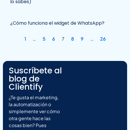
lo sabes)
¿Cómo funciona el widget de WhatsApp?
1
…
5
6
7
8
9
…
26
Suscríbete al
blog de
Clientify
¿Te gusta el marketing,
la automatización o
simplemente ver cómo
otra gente hace las
cosas bien? Pues