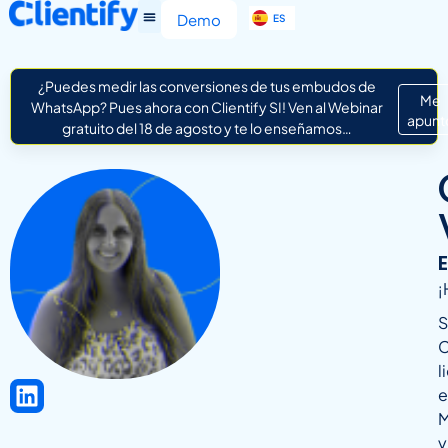
EN
Demo
ES
IT
¿Puedes medir las conversiones de tus embudos de
Me
WhatsApp? Pues ahora con Clientify SI! Ven al Webinar
apunt
gratuito del 18 de agosto y te lo enseñamos…
¡
S
C
l
e
M
y