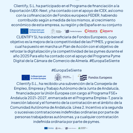
Clientify, S.L. ha participado en el Programa de financiación a la
Exportación UEX-Next, y ha contado con el apoyo de ICEX, así como
con la cofinanciación de Fondos europeos FEDER, habiendo
contribuido según a medida de los mismos, al crecimiento
económico de esta empresa, su región y de España en su conjunto
CLIENTIFY SL ha sido beneficiaria de Fondos Europeos, cuyo
objetivo es la mejora de la competitividad de las PYMES, y gracias al
cual ha puesto en marcha un Plan de Acción con el objetivo de
reforzar la digitalización y la competitividad de las pymes durante el
año 2025 Para ello ha contado con el apoyo del Programa Pyme
Digital de la Cámara de Comercio de Almería. #EuropaSeSiente
#EuropaSeSiente
Clientify S.L.
, ha recibido una subvención de la Consejería de
Empleo, Empresa y Trabajo Autónomo de la Junta de Andalucía,
financiada por la Unión Europea con cargo al Programa FSE+
Andalucía 2021-2027, enmarcada en el Programa Emplea-T, para la
inserción laboral y el fomento de la contratación en el ámbito de la
Comunidad Autónoma de Andalucía. Línea 2. Incentivo a la segunda
o sucesivas contrataciones indefinidas ordinarias por parte de
personas trabajadoras autónomas, y a cualquier contratación
indefinida ordinaria por parte de pymes.