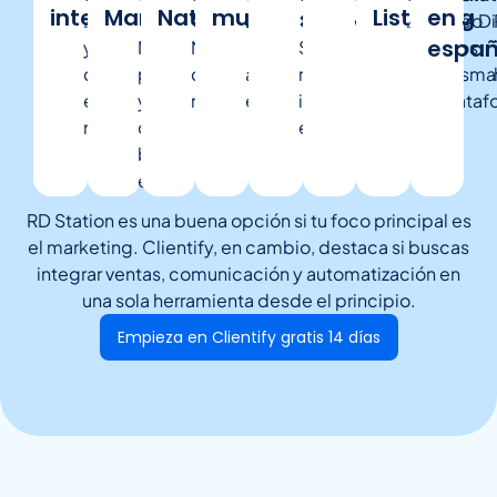
integrado
Marketing
Nativo
multicanal
Listening
en
⚠ Básico
conectado
✔
potente
✖
integración
⚠️
Email,
✖
Nativos
✔
Incluidos
e
⚠ Básico
En
✔ Di
españ
y
y
Muy
y
No
oficial
Limitadas
WhatsApp,
Solo
y
integrados
la
centrado
con
potente
IA
automatizado
disponible
con
a
tareas,
mediante
con
IA
misma
en
y
nativamente
meta
email
CRM,
integraciones
plataf
marketing
integrada
con
etc.
externas
.
buen
editor
RD Station es una buena opción si tu foco principal es
el marketing. Clientify, en cambio, destaca si buscas
integrar ventas, comunicación y automatización en
una sola herramienta desde el principio.
Empieza en Clientify gratis 14 días