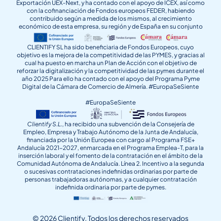
Exportación UEX-Next, y ha contado con el apoyo de ICEX, así como
con la cofinanciación de Fondos europeos FEDER, habiendo
contribuido según a medida de los mismos, al crecimiento
económico de esta empresa, su región y de España en su conjunto
CLIENTIFY SL ha sido beneficiaria de Fondos Europeos, cuyo
objetivo es la mejora de la competitividad de las PYMES, y gracias al
cual ha puesto en marcha un Plan de Acción con el objetivo de
reforzar la digitalización y la competitividad de las pymes durante el
año 2025 Para ello ha contado con el apoyo del Programa Pyme
Digital de la Cámara de Comercio de Almería. #EuropaSeSiente
#EuropaSeSiente
Clientify S.L.
, ha recibido una subvención de la Consejería de
Empleo, Empresa y Trabajo Autónomo de la Junta de Andalucía,
financiada por la Unión Europea con cargo al Programa FSE+
Andalucía 2021-2027, enmarcada en el Programa Emplea-T, para la
inserción laboral y el fomento de la contratación en el ámbito de la
Comunidad Autónoma de Andalucía. Línea 2. Incentivo a la segunda
o sucesivas contrataciones indefinidas ordinarias por parte de
personas trabajadoras autónomas, y a cualquier contratación
indefinida ordinaria por parte de pymes.
© 2026 Clientify. Todos los derechos reservados