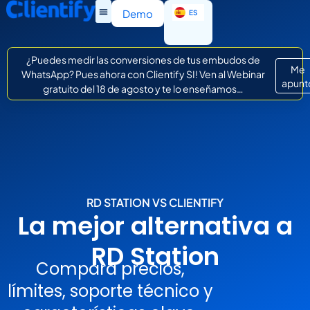
EN
Demo
ES
IT
¿Puedes medir las conversiones de tus embudos de
Me
WhatsApp? Pues ahora con Clientify SI! Ven al Webinar
apunt
gratuito del 18 de agosto y te lo enseñamos…
RD STATION VS CLIENTIFY
La mejor alternativa a
RD Station
Compara precios,
límites, soporte técnico y