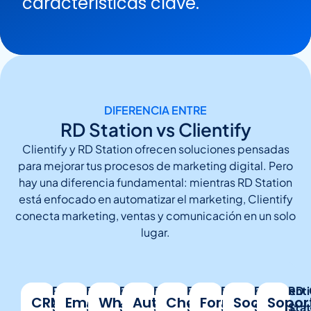
características clave.
DIFERENCIA ENTRE
RD Station vs Clientify
Clientify y RD Station ofrecen soluciones pensadas
para mejorar tus procesos de marketing digital. Pero
hay una diferencia fundamental: mientras RD Station
está enfocado en automatizar el marketing, Clientify
conecta marketing, ventas y comunicación en un solo
lugar.
RD
Clientify:
RD
Clientify:
RD
Clientify:
RD
Clientify:
RD
Clientify:
RD
Clientify:
RD
Clienti
RD
CRM
Email
WhatsApp
Automatizaciones
Chatbots
Formularios
Social
Sopor
Station:
✔ Completo,
Station:
✔
Sí,
Station:
✔
Sí,
Station:
✔
Station:
✔
Station:
✔
Nativos
Station:
✔
Stat