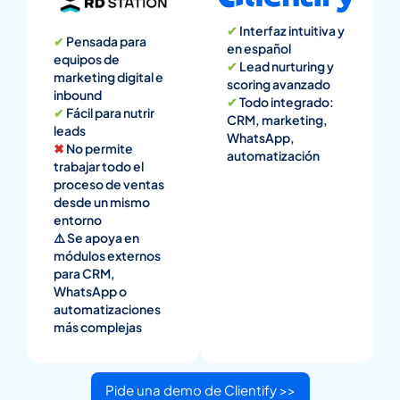
✔
Interfaz intuitiva y
✔
Pensada para
en español
equipos de
✔
Lead nurturing y
marketing digital e
scoring avanzado
inbound
✔
Todo integrado:
✔
Fácil para nutrir
CRM, marketing,
leads
WhatsApp,
✖
No permite
automatización
trabajar todo el
proceso de ventas
desde un mismo
entorno
⚠️ Se apoya en
módulos externos
para CRM,
WhatsApp o
automatizaciones
más complejas
Pide una demo de Clientify >>