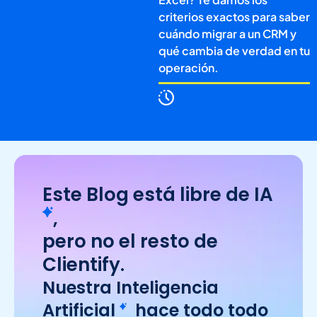
criterios exactos para saber
cuándo migrar a un CRM y
qué cambia de verdad en tu
operación.
Este Blog está libre de
IA
,
pero no el resto de
Clientify.
Nuestra
Inteligencia
Artificial
hace todo todo