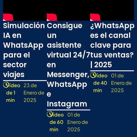
Simulación
Consigue
¿WhatsApp
IA en
un
es el canal
WhatsApp
asistente
clave para
para el
virtual 24/7
tus ventas?
sector
en
| 2025
viajes
Messenger,
Vídeo
01 de
WhatsApp
de 40
Enero de
Vídeo
23 de
min
2025
e
de 1
Enero de
min
2025
Instagram
Vídeo
01 de
de 60
Enero de
min
2025