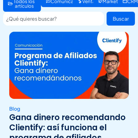
Todos los
Comunicación
Ventas
Marketing
CR
artículos
Buscar
Blog
Gana dinero recomendando
Clientify: así funciona el
programa de afiliados