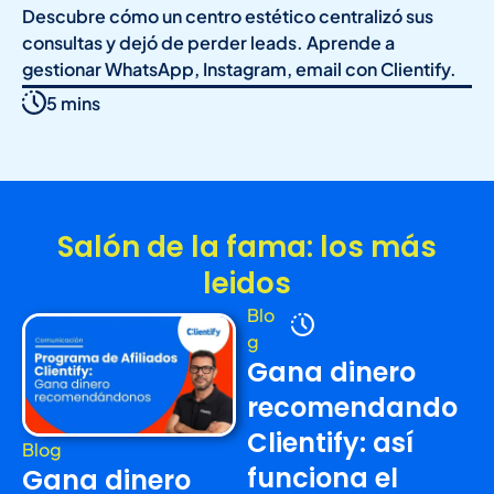
Descubre cómo un centro estético centralizó sus
consultas y dejó de perder leads. Aprende a
gestionar WhatsApp, Instagram, email con Clientify.
5 mins
Salón de la fama: los más
leidos
Blo
g
Gana dinero
recomendando
Clientify: así
Blog
funciona el
Gana dinero