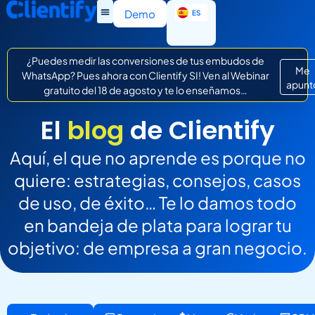
EN
Demo
ES
IT
¿Puedes medir las conversiones de tus embudos de
Me
WhatsApp? Pues ahora con Clientify SI! Ven al Webinar
apunt
gratuito del 18 de agosto y te lo enseñamos…
El
blog
de Clientify
Aquí, el que no aprende es porque no
quiere: estrategias, consejos, casos
de uso, de éxito… Te lo damos todo
en bandeja de plata para lograr tu
objetivo: de empresa a gran negocio.