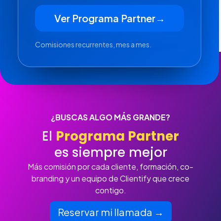
Ver Programa Partner
→
Comisiones recurrentes, mes a mes.
¿BUSCAS ALGO MÁS GRANDE?
El
Programa Partner
es siempre mejor
Más comisión por cada cliente, formación, co-
branding y un equipo de Clientify que crece
contigo.
Reservar mi llamada →