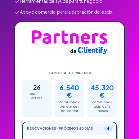
Herramientas de ayuda para tu negocio.
Apoyo comercial para la captación de leads.
TU PORTAL DE PARTNER
26
6.540
45.320
€
€
cuentas
activas
comisiones
comisiones
pendientes
últimos 12
por cobrar
meses
RENOVACIONES · PRÓXIMOS 60 DÍAS
4