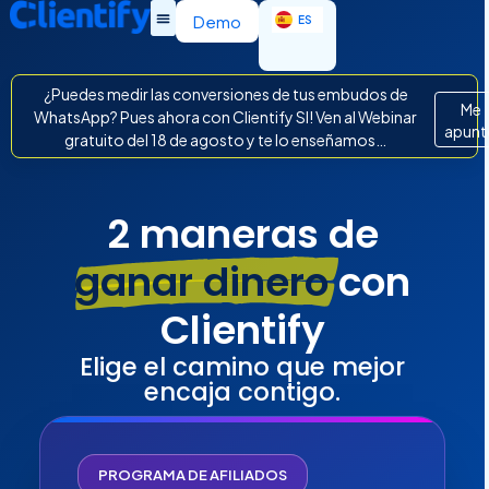
EN
Demo
ES
IT
¿Puedes medir las conversiones de tus embudos de
Me
WhatsApp? Pues ahora con Clientify SI! Ven al Webinar
apunt
gratuito del 18 de agosto y te lo enseñamos…
2 maneras de
ganar dinero
con
Clientify
Elige el camino que mejor
encaja contigo.
PROGRAMA DE AFILIADOS