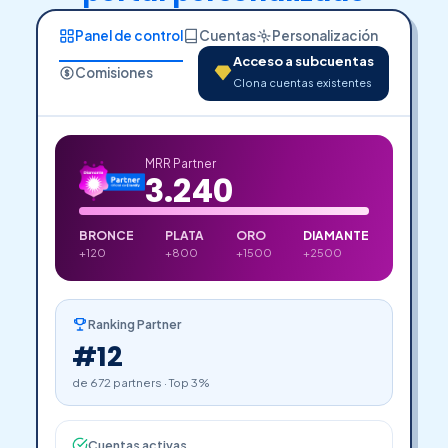
Panel de control
Cuentas
Personalización
Acceso a subcuentas
Comisiones
Clona cuentas existentes
MRR Partner
3.240
BRONCE
PLATA
ORO
DIAMANTE
+120
+800
+1500
+2500
Ranking Partner
#12
de 672 partners · Top 3%
Cuentas activas