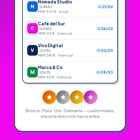
Nómada Studio
N
21/02
· 124883
MRR 320 € · anual
Café del Sur
C
26/02
· 123402
MRR 178 € · mensual
Vivo Digital
V
02/03
· 122136
MRR 245 € · mensual
Marca & Co
M
09/03
· 121075
MRR 90 € · mensual
Bronce · Plata · Oro · Diamante — cuatro niveles,
una sola dirección: hacia arriba