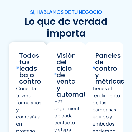
SI, HABLAMOS DE TU NEGOCIO
Lo que de verdad
importa
Todos
Visión
Paneles
tus
del
de
leads
ciclo
control
bajo
de
y
control
venta
métricas
y
Conecta
Tienes el
automatizaciones
tu web,
rendimiento
Haz
formularios
de tus
seguimiento
y
campañas,
de cada
campañas
equipo y
contacto
en
embudos
y etapa
proceso
en tiempo