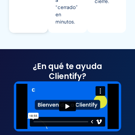
cierre.
“cerrado”
en
minutos.
¿En qué te ayuda
Clientify?