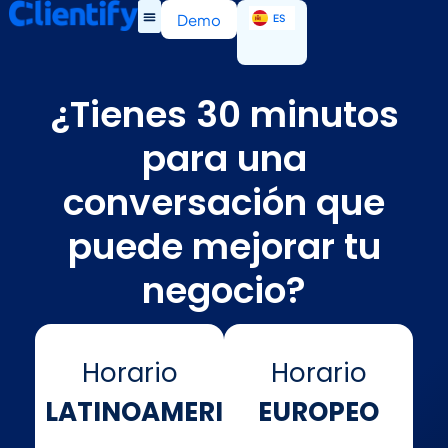
EN
Demo
ES
IT
¿Tienes 30 minutos
para una
conversación que
puede mejorar tu
negocio?
Horario
Horario
LATINOAMERICANO
EUROPEO