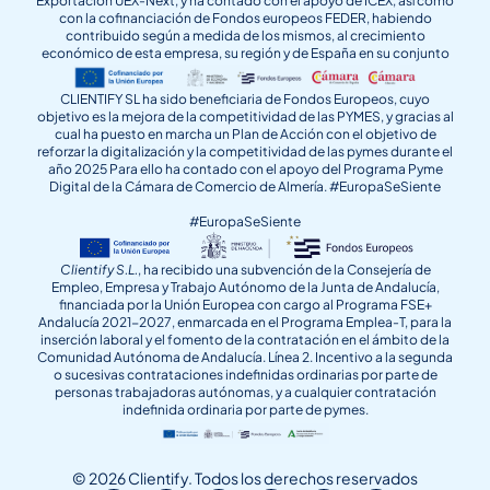
Exportación UEX-Next, y ha contado con el apoyo de ICEX, así como
con la cofinanciación de Fondos europeos FEDER, habiendo
contribuido según a medida de los mismos, al crecimiento
económico de esta empresa, su región y de España en su conjunto
CLIENTIFY SL ha sido beneficiaria de Fondos Europeos, cuyo
objetivo es la mejora de la competitividad de las PYMES, y gracias al
cual ha puesto en marcha un Plan de Acción con el objetivo de
reforzar la digitalización y la competitividad de las pymes durante el
año 2025 Para ello ha contado con el apoyo del Programa Pyme
Digital de la Cámara de Comercio de Almería. #EuropaSeSiente
#EuropaSeSiente
Clientify S.L.
, ha recibido una subvención de la Consejería de
Empleo, Empresa y Trabajo Autónomo de la Junta de Andalucía,
financiada por la Unión Europea con cargo al Programa FSE+
Andalucía 2021-2027, enmarcada en el Programa Emplea-T, para la
inserción laboral y el fomento de la contratación en el ámbito de la
Comunidad Autónoma de Andalucía. Línea 2. Incentivo a la segunda
o sucesivas contrataciones indefinidas ordinarias por parte de
personas trabajadoras autónomas, y a cualquier contratación
indefinida ordinaria por parte de pymes.
© 2026 Clientify. Todos los derechos reservados