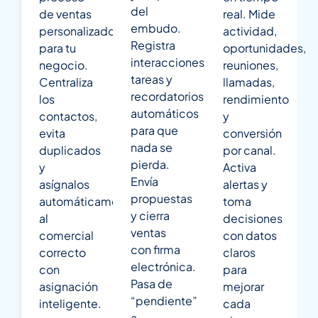
del
de ventas
real. Mide
embudo.
personalizado
actividad,
Registra
para tu
oportunidades,
interacciones,
negocio.
reuniones,
tareas y
Centraliza
llamadas,
recordatorios
los
rendimiento
automáticos
contactos,
y
para que
evita
conversión
nada se
duplicados
por canal.
pierda.
y
Activa
Envía
asígnalos
alertas y
propuestas
automáticamente
toma
y cierra
al
decisiones
ventas
comercial
con datos
con firma
correcto
claros
electrónica.
con
para
Pasa de
asignación
mejorar
“pendiente”
inteligente.
cada
a