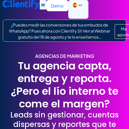
EN
Demo
ES
IT
¿Puedes medir las conversiones de tus embudos de
Me
WhatsApp? Pues ahora con Clientify SI! Ven al Webinar
apunt
gratuito del 18 de agosto y te lo enseñamos…
AGENCIAS DE MARKETING
Tu agencia capta,
entrega y reporta.
¿Pero el lío interno te
come el margen?
Leads sin gestionar, cuentas
dispersas y reportes que te