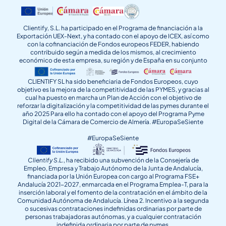
Clientify, S.L. ha participado en el Programa de financiación a la
Exportación UEX-Next, y ha contado con el apoyo de ICEX, así como
con la cofinanciación de Fondos europeos FEDER, habiendo
contribuido según a medida de los mismos, al crecimiento
económico de esta empresa, su región y de España en su conjunto
CLIENTIFY SL ha sido beneficiaria de Fondos Europeos, cuyo
objetivo es la mejora de la competitividad de las PYMES, y gracias al
cual ha puesto en marcha un Plan de Acción con el objetivo de
reforzar la digitalización y la competitividad de las pymes durante el
año 2025 Para ello ha contado con el apoyo del Programa Pyme
Digital de la Cámara de Comercio de Almería. #EuropaSeSiente
#EuropaSeSiente
Clientify S.L.
, ha recibido una subvención de la Consejería de
Empleo, Empresa y Trabajo Autónomo de la Junta de Andalucía,
financiada por la Unión Europea con cargo al Programa FSE+
Andalucía 2021-2027, enmarcada en el Programa Emplea-T, para la
inserción laboral y el fomento de la contratación en el ámbito de la
Comunidad Autónoma de Andalucía. Línea 2. Incentivo a la segunda
o sucesivas contrataciones indefinidas ordinarias por parte de
personas trabajadoras autónomas, y a cualquier contratación
indefinida ordinaria por parte de pymes.