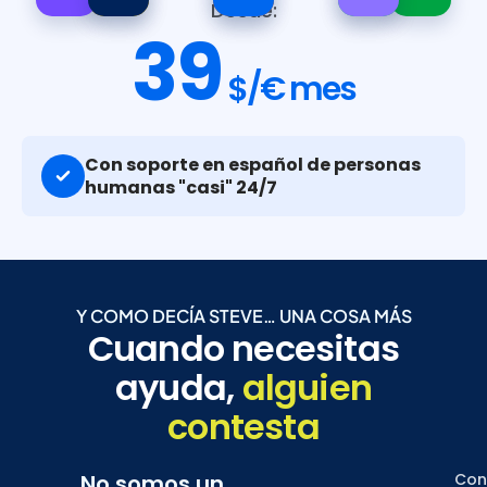
Desde:
39
$/€ mes
Con soporte en español de personas
humanas "casi" 24/7
Y COMO DECÍA STEVE… UNA COSA MÁS
Cuando necesitas
ayuda,
alguien
contesta
No somos un
Con