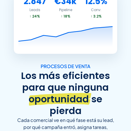
2.847
€34k
12.5%
Leads
Pipeline
Conv.
↑ 24%
↑ 18%
↑ 3.2%
PROCESOS DE VENTA
Los más eficientes
para que ninguna
oportunidad
se
pierda
Cada comercial ve en qué fase está su lead,
por qué campaña entró, asigna tareas,