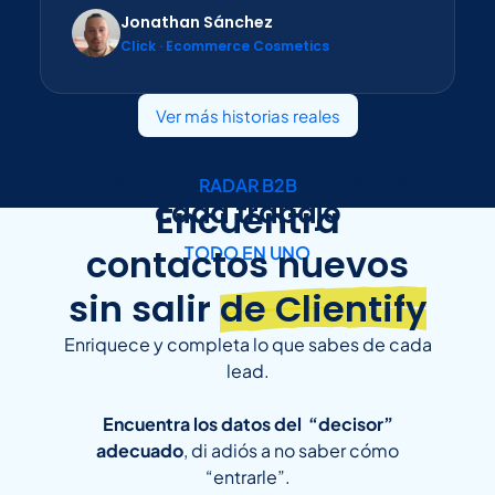
Jonathan Sánchez
Click · Ecommerce Cosmetics
Ver más historias reales
Una funcionalidad para
RADAR B2B
cada trabajo
Encuentra
contactos nuevos
TODO EN UNO
sin salir
de Clientify
Enriquece y completa lo que sabes de cada
lead.
Encuentra los datos del “decisor”
adecuado
, di a
diós a no saber cómo
“entrarle”.