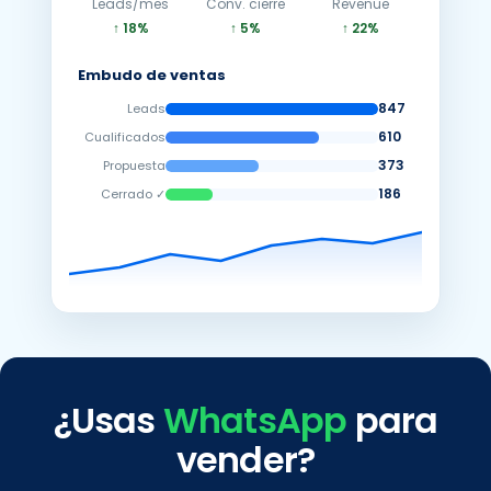
Leads/mes
Conv. cierre
Revenue
↑ 18%
↑ 5%
↑ 22%
Embudo de ventas
847
Leads
610
Cualificados
373
Propuesta
186
Cerrado ✓
¿Usas
WhatsApp
para
vender?