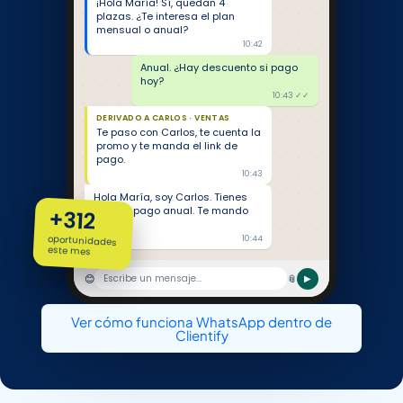
¡Hola María! Sí, quedan 4
plazas. ¿Te interesa el plan
mensual o anual?
10:42
Anual. ¿Hay descuento si pago
hoy?
10:43 ✓✓
DERIVADO A CARLOS · VENTAS
Te paso con Carlos, te cuenta la
promo y te manda el link de
pago.
10:43
Hola María, soy Carlos. Tienes
15% por pago anual. Te mando
+312
enlace.
oportunidades
10:44
este mes
😊
📎
Escribe un mensaje...
▶
Ver cómo funciona WhatsApp dentro de
Clientify