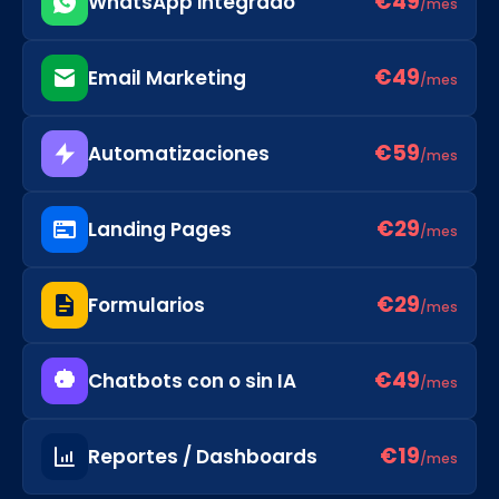
€49
WhatsApp integrado
/mes
€49
Email Marketing
/mes
€59
Automatizaciones
/mes
€29
Landing Pages
/mes
€29
Formularios
/mes
€49
Chatbots con o sin IA
/mes
€19
Reportes / Dashboards
/mes