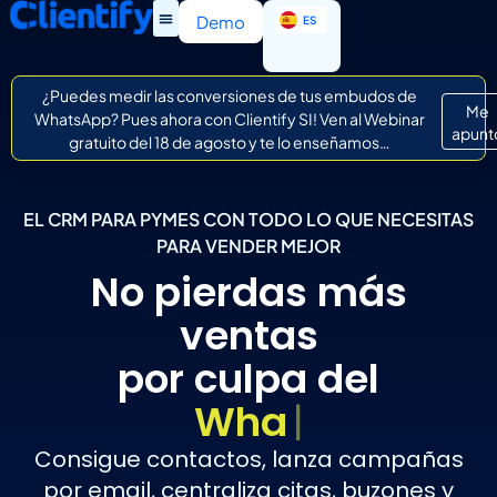
EN
Demo
ES
IT
¿Puedes medir las conversiones de tus embudos de
Me
WhatsApp? Pues ahora con Clientify SI! Ven al Webinar
apunt
gratuito del 18 de agosto y te lo enseñamos…
EL CRM PARA PYMES CON TODO LO QUE NECESITAS
PARA VENDER MEJOR
No pierdas más
ventas
por culpa del
caos co
|
Consigue contactos, lanza campañas
por email, centraliza citas, buzones y