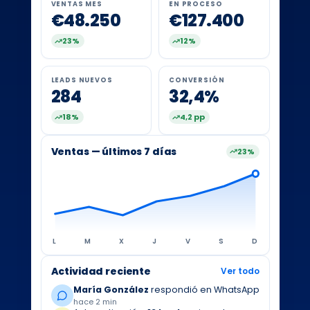
VENTAS MES
EN PROCESO
€48.250
€127.400
23%
12%
LEADS NUEVOS
CONVERSIÓN
284
32,4%
18%
4,2 pp
Ventas — últimos 7 días
23%
L
M
X
J
V
S
D
Actividad reciente
Ver todo
María González
respondió en WhatsApp
hace 2 min