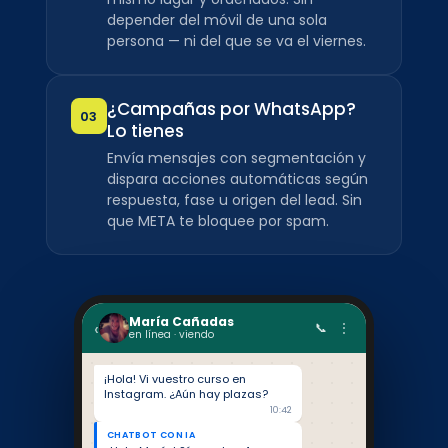
depender del móvil de una sola
persona — ni del que se va el viernes.
¿Campañas por WhatsApp?
03
Lo tienes
Envía mensajes con segmentación y
dispara acciones automáticas según
respuesta, fase u origen del lead. Sin
que META te bloquee por spam.
María Cañadas
‹
📞 ⋮
en línea · viendo
¡Hola! Vi vuestro curso en
Instagram. ¿Aún hay plazas?
10:42
CHATBOT CON IA