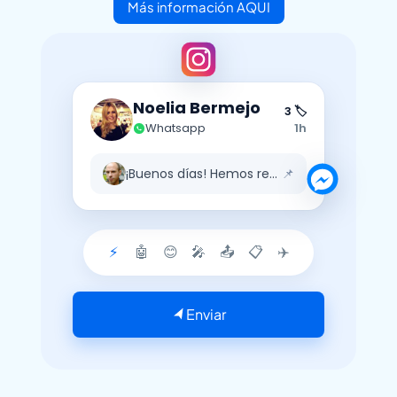
Más información AQUI
Noelia Bermejo
3 🏷️
Whatsapp
1h
¡Buenos días! Hemos recibido tu men…
📌
⚡
🤖
😊
🎤
📤
📋
✈️
Enviar