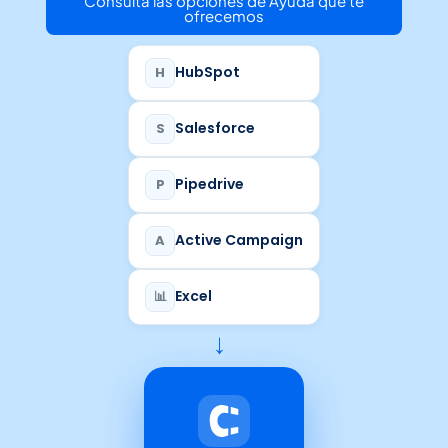
Consulta las opciones de Ayuda que te
ofrecemos
HubSpot
H
Salesforce
S
Pipedrive
P
Active Campaign
A
Excel
📊
→