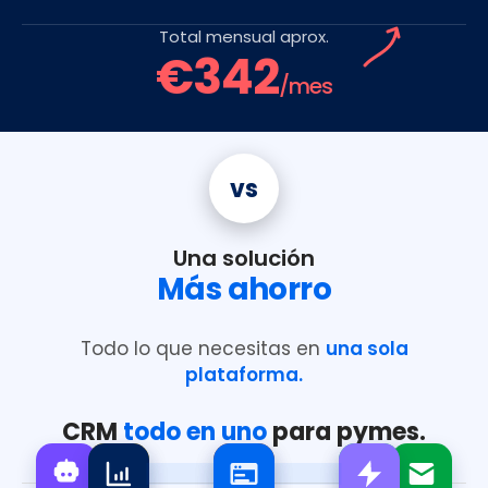
Total mensual aprox.
€342
/mes
vs
Una solución
Más ahorro
Todo lo que necesitas en
una sola
plataforma.
CRM
todo en uno
para pymes.