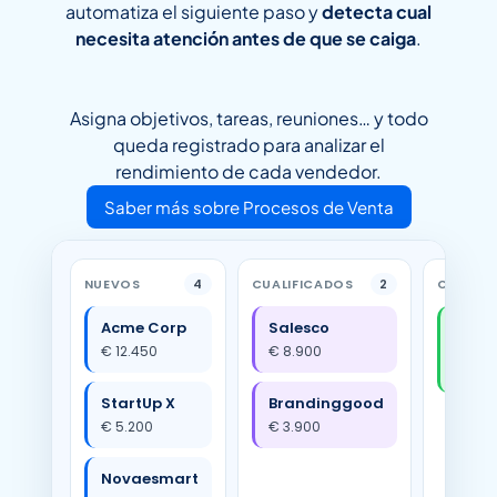
automatiza el siguiente paso y
detecta cual
necesita atención antes de que se caiga
.
Asigna objetivos, tareas, reuniones… y todo
queda registrado para analizar el
rendimiento de cada vendedor.
Saber más sobre Procesos de Venta
NUEVOS
4
CUALIFICADOS
2
CERRAD
Acme Corp
Salesco
BigB
€ 12.450
€ 8.900
€ 24.
✓
StartUp X
Brandinggood
€ 5.200
€ 3.900
Novaesmart