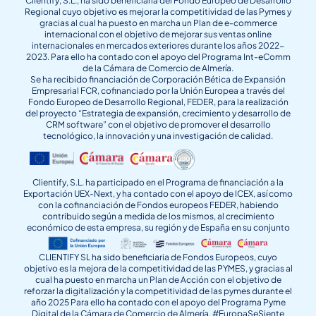
Clientify, S.L., ha sido beneficiaria del Fondo Europeo de Desarrollo
Regional cuyo objetivo es mejorar la competitividad de las Pymes y
gracias al cual ha puesto en marcha un Plan de e-commerce
internacional con el objetivo de mejorar sus ventas online
internacionales en mercados exteriores durante los años 2022-
2023. Para ello ha contado con el apoyo del Programa Int-eComm
de la Cámara de Comercio de Almería.
Se ha recibido financiación de Corporación Bética de Expansión
Empresarial FCR, cofinanciado por la Unión Europea a través del
Fondo Europeo de Desarrollo Regional, FEDER, para la realización
del proyecto “Estrategia de expansión, crecimiento y desarrollo de
CRM software” con el objetivo de promover el desarrollo
tecnológico, la innovación y una investigación de calidad.
Clientify, S.L. ha participado en el Programa de financiación a la
Exportación UEX-Next, y ha contado con el apoyo de ICEX, así como
con la cofinanciación de Fondos europeos FEDER, habiendo
contribuido según a medida de los mismos, al crecimiento
económico de esta empresa, su región y de España en su conjunto
CLIENTIFY SL ha sido beneficiaria de Fondos Europeos, cuyo
objetivo es la mejora de la competitividad de las PYMES, y gracias al
cual ha puesto en marcha un Plan de Acción con el objetivo de
reforzar la digitalización y la competitividad de las pymes durante el
año 2025 Para ello ha contado con el apoyo del Programa Pyme
Digital de la Cámara de Comercio de Almería. #EuropaSeSiente