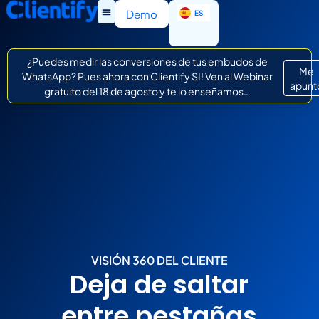
EN
Demo
ES
IT
¿Puedes medir las conversiones de tus embudos de
Me
WhatsApp? Pues ahora con Clientify SI! Ven al Webinar
apunt
gratuito del 18 de agosto y te lo enseñamos…
VISIÓN 360 DEL CLIENTE
Deja de saltar
entre pestañas