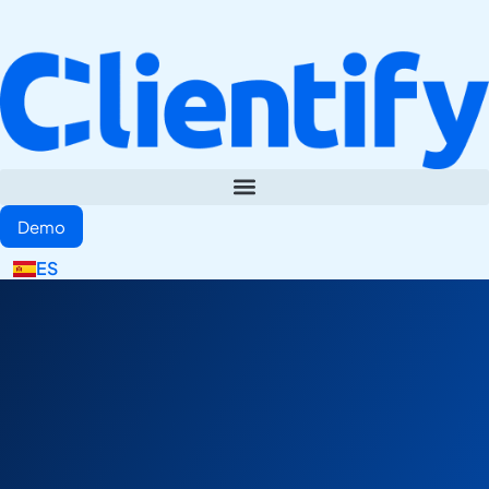
Demo
EN
ES
IT
¿Puedes medir las conversiones de tus embudos de
Me
WhatsApp? Pues ahora con Clientify SI! Ven al Webinar
apunt
gratuito del 18 de agosto y te lo enseñamos…