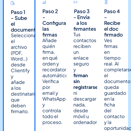
Paso 2
Paso 3
Paso 4
Paso 1
-
- Envía
-
- Sube
Configura
a los
Recibe
el
las
firmantes
el doc
documento
firmas
Tus
firmado
Selecciona
Añade
contactos
Ves
el
quién
reciben
firmas
archivo
firma,
un
en
(PDF,
en qué
enlace
tiempo
Word…)
orden y
seguro
real. Al
desde
recordatorios
y
completars
Clientify
automáticos.
firman
el
y
Verifica
sin
documento
añade
por
registrarse
queda
a los
email y
ni
guardado
destinatarios
WhatsApp
descargar
en la
que
y
nada,
ficha
deben
controla
desde
del
firmarlo.
todo el
móvil u
contacto
proceso.
ordenador.
y la
oportunidad