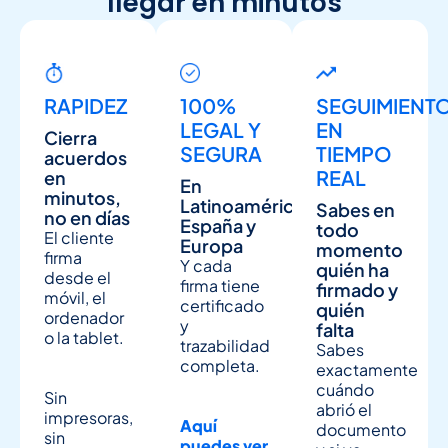
llegar en minutos
RAPIDEZ
100%
SEGUIMIENT
LEGAL Y
EN
Cierra
SEGURA
TIEMPO
acuerdos
REAL
en
En
minutos,
Latinoamérica,
Sabes en
no en días
España y
todo
El cliente
Europa
momento
firma
Y cada
quién ha
desde el
firma tiene
firmado y
móvil, el
certificado
quién
ordenador
y
falta
o la tablet.
trazabilidad
Sabes
completa.
exactamente
cuándo
Sin
abrió el
impresoras,
Aquí
documento
sin
puedes ver