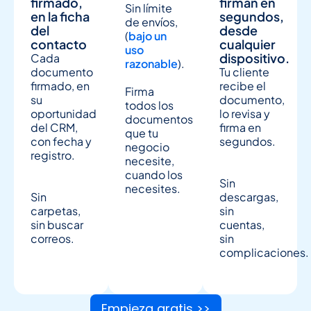
firmado,
firman en
Sin límite
en la ficha
segundos,
de envíos,
del
desde
(
bajo un
contacto
cualquier
uso
dispositivo.
Cada
razonable
).
documento
Tu cliente
firmado, en
recibe el
Firma
su
documento,
todos los
oportunidad
lo revisa y
documentos
del CRM,
firma en
que tu
con fecha y
segundos.
negocio
registro.
necesite,
cuando los
Sin
necesites.
Sin
descargas,
carpetas,
sin
sin buscar
cuentas,
correos.
sin
complicaciones.
Empieza gratis >>