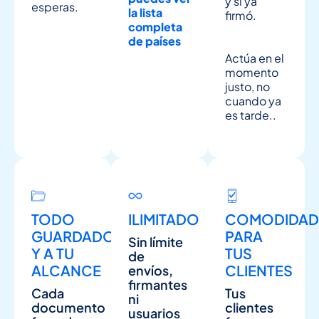
y si ya
esperas.
la lista
firmó.
completa
de países
Actúa en el
momento
justo, no
cuando ya
es tarde..
TODO
ILIMITADO
COMODIDAD
GUARDADO
PARA
Sin límite
Y A TU
TUS
de
ALCANCE
CLIENTES
envíos,
firmantes
Cada
Tus
ni
documento
clientes
usuarios