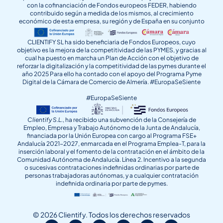
con la cofinanciación de Fondos europeos FEDER, habiendo
contribuido según a medida de los mismos, al crecimiento
económico de esta empresa, su región y de España en su conjunto
CLIENTIFY SL ha sido beneficiaria de Fondos Europeos, cuyo
objetivo es la mejora de la competitividad de las PYMES, y gracias al
cual ha puesto en marcha un Plan de Acción con el objetivo de
reforzar la digitalización y la competitividad de las pymes durante el
año 2025 Para ello ha contado con el apoyo del Programa Pyme
Digital de la Cámara de Comercio de Almería. #EuropaSeSiente
#EuropaSeSiente
Clientify S.L.
, ha recibido una subvención de la Consejería de
Empleo, Empresa y Trabajo Autónomo de la Junta de Andalucía,
financiada por la Unión Europea con cargo al Programa FSE+
Andalucía 2021-2027, enmarcada en el Programa Emplea-T, para la
inserción laboral y el fomento de la contratación en el ámbito de la
Comunidad Autónoma de Andalucía. Línea 2. Incentivo a la segunda
o sucesivas contrataciones indefinidas ordinarias por parte de
personas trabajadoras autónomas, y a cualquier contratación
indefinida ordinaria por parte de pymes.
© 2026 Clientify. Todos los derechos reservados