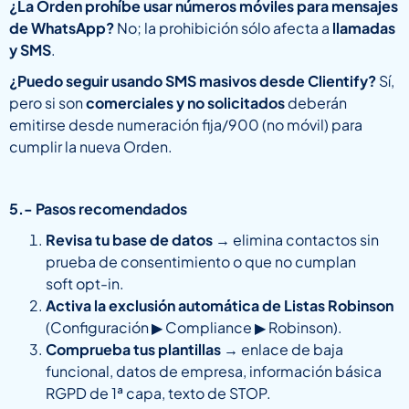
¿La Orden prohíbe usar números móviles para mensajes
de WhatsApp?
No; la prohibición sólo afecta a
llamadas
y SMS
.
¿Puedo seguir usando SMS masivos desde Clientify?
Sí,
pero si son
comerciales y no solicitados
deberán
emitirse desde numeración fija/900 (no móvil) para
cumplir la nueva Orden.
5.- Pasos recomendados
Revisa tu base de datos
→ elimina contactos sin
prueba de consentimiento o que no cumplan
soft opt-in.
Activa la exclusión automática de Listas Robinson
(Configuración
▶
Compliance
▶
Robinson).
Comprueba tus plantillas
→ enlace de baja
funcional, datos de empresa, información básica
RGPD de 1ª capa, texto de STOP.