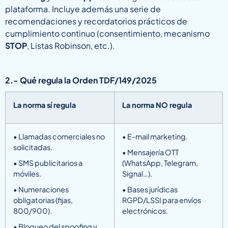
plataforma. Incluye además una serie de
recomendaciones y recordatorios prácticos de
cumplimiento continuo (consentimiento, mecanismo
STOP
, Listas Robinson, etc.).
2.- Qué regula la Orden TDF/149/2025
La norma sí regula
La norma NO regula
• Llamadas comerciales no
• E-mail marketing.
solicitadas.
• Mensajería OTT
• SMS publicitarios a
(WhatsApp, Telegram,
móviles.
Signal…).
• Numeraciones
• Bases jurídicas
obligatorias (fijas,
RGPD/LSSI para envíos
800/900).
electrónicos.
• Bloqueo del
spoofing
y