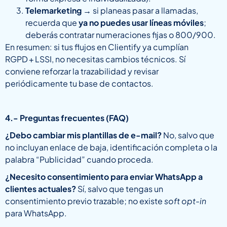
Telemarketing
→ si planeas pasar a llamadas,
recuerda que
ya no puedes usar líneas móviles
;
deberás contratar numeraciones fijas o 800/900.
En resumen:
si tus flujos en Clientify ya cumplían
RGPD
+
LSSI, no necesitas cambios técnicos
. Sí
conviene reforzar la trazabilidad y revisar
periódicamente tu base de contactos.
4.- Preguntas frecuentes (FAQ)
¿Debo cambiar mis plantillas de e-mail?
No, salvo que
no incluyan enlace de baja, identificación completa o la
palabra “Publicidad” cuando proceda.
¿Necesito consentimiento para enviar WhatsApp a
clientes actuales?
Sí, salvo que tengas un
consentimiento previo trazable; no existe
soft opt-in
para WhatsApp.