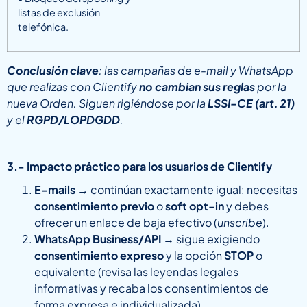
listas de exclusión
telefónica.
Conclusión clave
: las campañas de e-mail y WhatsApp
que realizas con Clientify
no cambian sus reglas
por la
nueva Orden. Siguen rigiéndose por la
LSSI-CE (art.
21)
y el
RGPD/LOPDGDD
.
3.- Impacto práctico para los usuarios de Clientify
E-mails
→ continúan exactamente igual: necesitas
consentimiento previo
o
soft opt-in
y debes
ofrecer un enlace de baja efectivo (
unscribe
).
WhatsApp Business/API
→ sigue exigiendo
consentimiento expreso
y la opción
STOP
o
equivalente (revisa las leyendas legales
informativas y recaba los consentimientos de
forma expresa e individualizada).