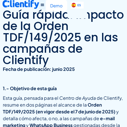
EN
Demo
ES
IT
Guía rápida: Impacto
de la Orden
TDF/149/2025 en las
campañas de
Clientify
Fecha de publicación: junio 2025
1.- Objetivo de esta guía
Esta guía, pensada para el
Centro de Ayuda
de Clientify,
resume en dos páginas el alcance de la
Orden
TDF/149/2025 (en vigor desde el
7
de
junio
de
2025)
y
detalla cómo afecta, o no, a las campañas de
e-mail
marketing
y
WhatsApp Business
gestionadas desde la