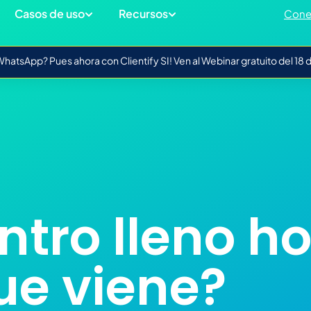
Casos de uso
Recursos
Cone
atsApp? Pues ahora con Clientify SI! Ven al Webinar gratuito del 18
ntro lleno ho
ue viene?