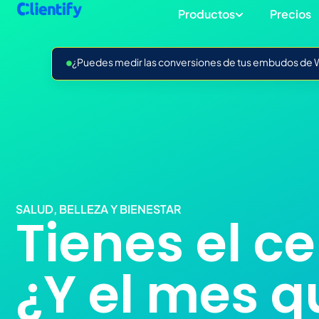
Productos
Precios
¿Puedes medir las conversiones de tus embudos de Wh
SALUD, BELLEZA Y BIENESTAR
Tienes el ce
¿Y el mes q