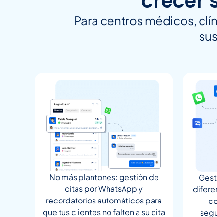
crecer 
Para centros médicos, clín
sus
No más plantones: gestión de
Gesti
citas por WhatsApp y
difere
recordatorios automáticos para
co
que tus clientes no falten a su cita
segu