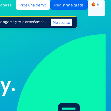
EN
ctarse
Pide una demo
Regístrate gratis
ES
IT
 de agosto y te lo enseñamos…
Me apunto
y.