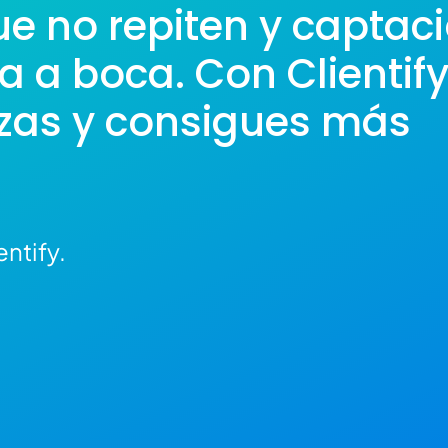
ue no repiten y captac
 a boca. Con Clientif
lizas y consigues más
ntify.