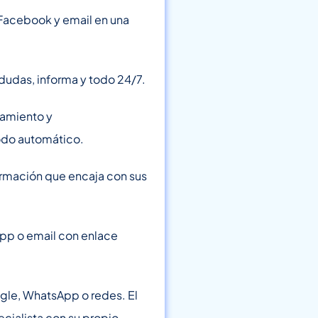
Facebook y email en una
udas, informa y todo 24/7.
tamiento y
odo automático.
ormación que encaja con sus
pp o email con enlace
gle, WhatsApp o redes. El
cialista con su propio