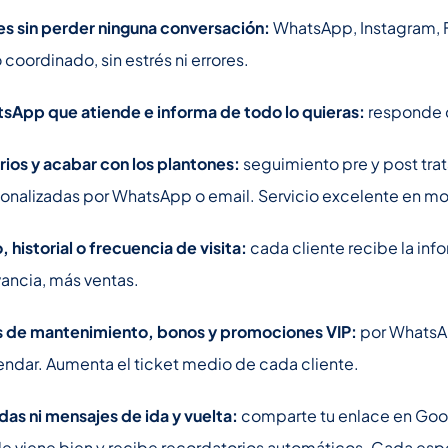
es sin perder ninguna conversación:
WhatsApp, Instagram, 
coordinado, sin estrés ni errores.
sApp que atiende e informa de todo lo quieras:
responde d
ios y acabar con los plantones:
seguimiento pre y post tra
nalizadas por WhatsApp o email. Servicio excelente en m
 historial o frecuencia de visita:
cada cliente recibe la inf
ancia, más ventas.
s de mantenimiento, bonos y promociones VIP:
por WhatsA
endar. Aumenta el ticket medio de cada cliente.
das ni mensajes de ida y vuelta:
comparte tu enlace en Goo
le viene bien y recibe recordatorios automáticos. Cada espe