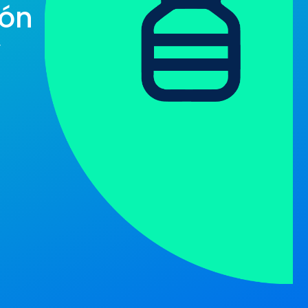
ión
y