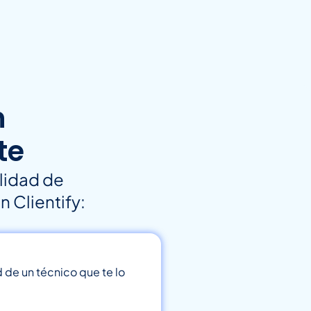
n
te
alidad de
 Clientify:
de un técnico que te lo