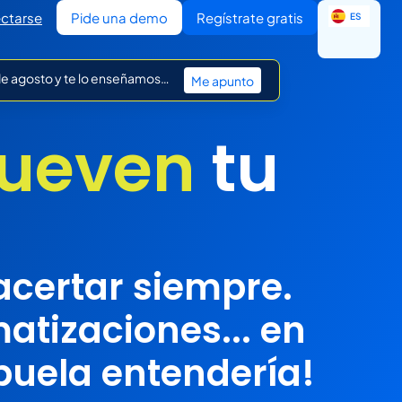
EN
ctarse
Pide una demo
Regístrate gratis
ES
IT
 de agosto y te lo enseñamos…
Me apunto
mueven
tu
 acertar siempre.
tizaciones... en
buela entendería!