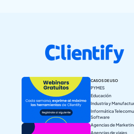
CASOS DE USO
PYMES
Educación
Industria y Manufactu
Informática Telecomu
Software
Agencias de Marketi
Agencias de viajes