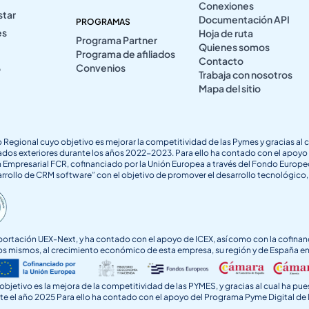
Conexiones
star
Documentación API
PROGRAMAS
es
Hoja de ruta
Programa Partner
Quienes somos
Programa de afiliados
Contacto
Convenios
o
Trabaja con nosotros
Mapa del sitio
llo Regional cuyo objetivo es mejorar la competitividad de las Pymes y gracias 
rcados exteriores durante los años 2022-2023. Para ello ha contado con el ap
 Empresarial FCR, cofinanciado por la Unión Europea a través del Fondo Europeo 
rrollo de CRM software” con el objetivo de promover el desarrollo tecnológico, 
a Exportación UEX-Next, y ha contado con el apoyo de ICEX, así como con la cof
os mismos, al crecimiento económico de esta empresa, su región y de España en
bjetivo es la mejora de la competitividad de las PYMES, y gracias al cual ha pues
ante el año 2025 Para ello ha contado con el apoyo del Programa Pyme Digital 