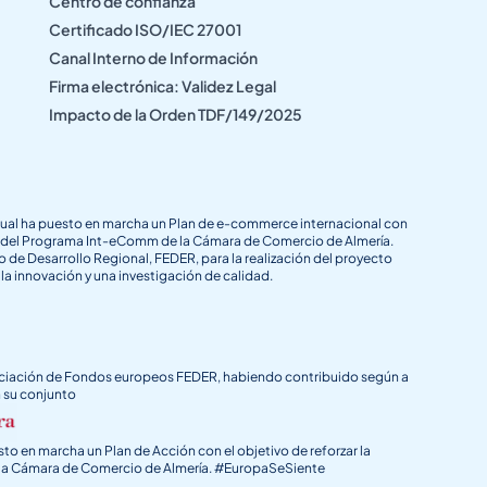
Centro de confianza
Certificado ISO/IEC 27001
Canal Interno de Información
Firma electrónica: Validez Legal
Impacto de la Orden TDF/149/2025
al cual ha puesto en marcha un Plan de e-commerce internacional con
oyo del Programa Int-eComm de la Cámara de Comercio de Almería.
de Desarrollo Regional, FEDER, para la realización del proyecto
la innovación y una investigación de calidad.
inanciación de Fondos europeos FEDER, habiendo contribuido según a
 su conjunto
to en marcha un Plan de Acción con el objetivo de reforzar la
de la Cámara de Comercio de Almería. #EuropaSeSiente