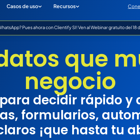
Casos de uso
Recursos
Cone
atsApp? Pues ahora con Clientify SI! Ven al Webinar gratuito del 18
datos que 
negocio
para decidir rápido y
s, formularios, automa
laros ¡que hasta tu a