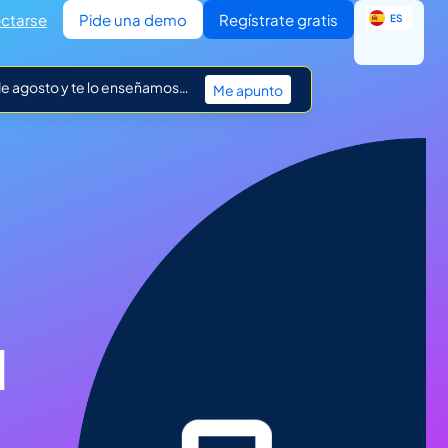
EN
ctarse
Pide una demo
Regístrate gratis
ES
IT
 de agosto y te lo enseñamos…
Me apunto
a