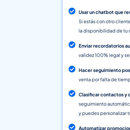
Usar un chatbot que r
Si estás con otro client
la disponibilidad de tu 
Enviar recordatorios 
validez 100% legal y s
Hacer seguimiento pos
venta por falta de tiem
Clasificar contactos y 
seguimiento automático 
y puedes personalizar 
Automatizar promocion