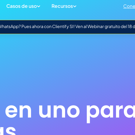
Casos de uso
Recursos
Cone
atsApp? Pues ahora con Clientify SI! Ven al Webinar gratuito del 18
 en uno par
as