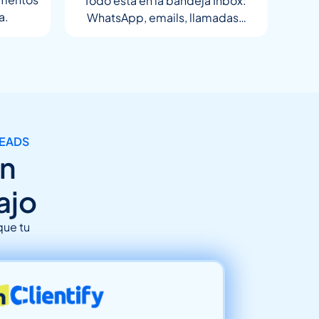
Todo está en la bandeja Inbox:
a.
WhatsApp, emails, llamadas…
LEADS
in
ajo
que tu