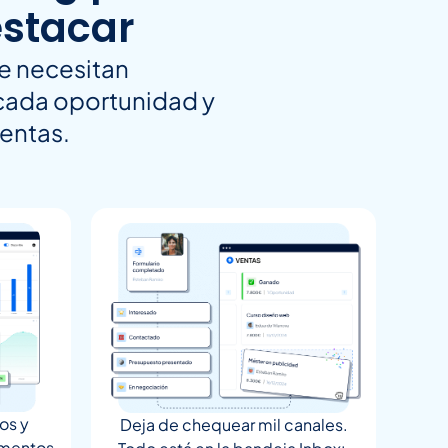
estacar
e necesitan
 cada oportunidad y
ventas.
os y
Deja de chequear mil canales.
umentos