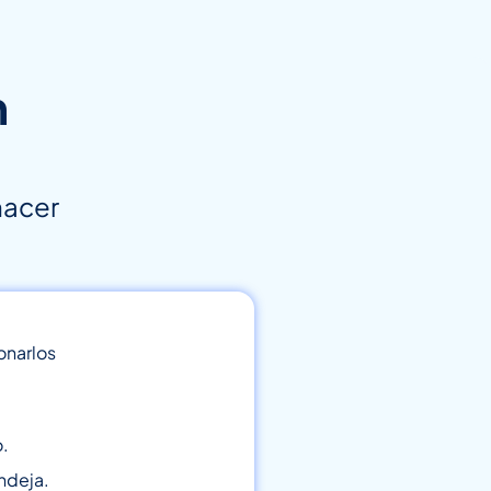
n
hacer
onarlos
o.
ndeja.