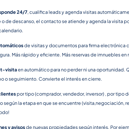
esponde 24/7
, cualifica leads y agenda visitas automáticam
e o de descanso, el contacto se atiende y agenda la visita po
calendario.
automáticos
de visitas y documentos para firma electrónica 
egura. Más rápido y eficiente. Más reservas de imnuebles e
t-visita
en automático para no perder ni una oportunidad. 
po o seguimiento. Convierte el interés en cierre.
clientes
por tipo (comprador, vendedor, inversor) , por tipo 
según la etapa en que se encuentre (visita,negociación, res
todo!
es y avisos
de nuevas propiedades según interés. Por ejemp