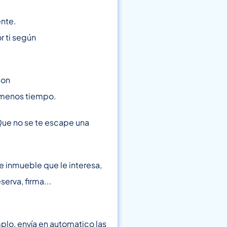
ente.
r ti según
con
n menos tiempo.
Que no se te escape una
de inmueble que le interesa,
erva, firma...
lo, envía en automatico las