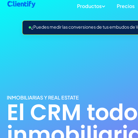
Productos
Precios
¿Puedes medir las conversiones de tus embudos de Wh
INMOBILIARIAS Y REAL ESTATE
El CRM todo
inmobiliari