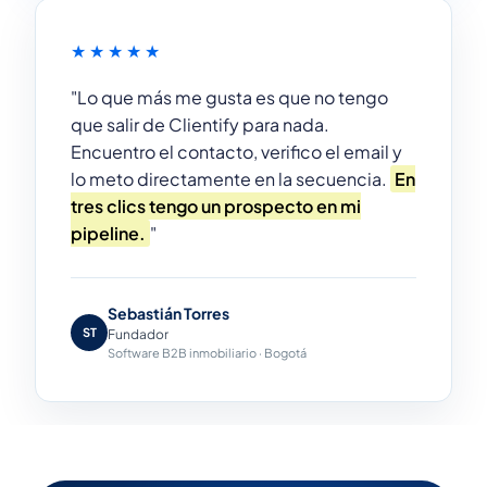
★★★★★
"Lo que más me gusta es que no tengo
que salir de Clientify para nada.
Encuentro el contacto, verifico el email y
lo meto directamente en la secuencia.
En
tres clics tengo un prospecto en mi
pipeline.
"
Sebastián Torres
ST
Fundador
Software B2B inmobiliario · Bogotá