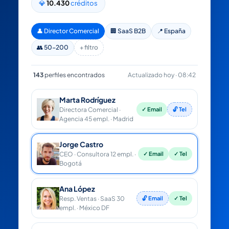
💎
10.430
créditos
👤 Director Comercial
🏢 SaaS B2B
📍 España
👥 50-200
+ filtro
143
perfiles encontrados
Actualizado hoy · 08:42
Marta Rodríguez
✓ Email
🔓 Tel
Directora Comercial ·
Agencia 45 empl. · Madrid
Jorge Castro
✓ Email
✓ Tel
CEO · Consultora 12 empl. ·
Bogotá
Ana López
🔓 Email
✓ Tel
Resp. Ventas · SaaS 30
empl. · México DF