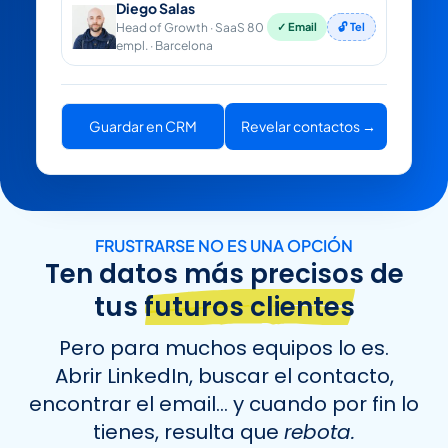
Diego Salas
✓ Email
🔓 Tel
Head of Growth · SaaS 80
empl. · Barcelona
Guardar en CRM
Revelar contactos →
FRUSTRARSE NO ES UNA OPCIÓN
Ten datos más precisos de
tus
futuros clientes
Pero para muchos equipos lo es.
Abrir LinkedIn, buscar el contacto,
encontrar el email… y cuando por fin lo
tienes, resulta que
rebota.