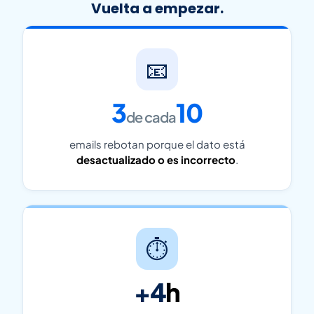
Vuelta a empezar.
📧
3
10
de cada
emails rebotan porque el dato está
desactualizado o es incorrecto
.
⏱
+4
h