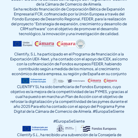
de la Cámara de Comercio de Almería.
Se ha recibido financiación de Corporación Bética de Expansión
Empresarial FCR, cofinanciado por la Unión Europea a través del
Fondo Europeo de Desarrollo Regional, FEDER, para la realización
del proyecto “Estrategia de expansión, crecimiento y desarrollo de
CRM software” con el objetivo de promover el desarrollo
tecnológico, la innovación y una investigación de calidad.
Clientify, S.L. ha participado en el Programa de financiación a la
Exportación UEX-Next, y ha contado con el apoyo de ICEX, así como
con la cofinanciación de Fondos europeos FEDER, habiendo
contribuido según a medida de los mismos, al crecimiento
económico de esta empresa, su región y de España en su conjunto
CLIENTIFY SL ha sido beneficiaria de Fondos Europeos, cuyo
objetivo es la mejora de la competitividad de las PYMES, y gracias al
cual ha puesto en marcha un Plan de Acción con el objetivo de
reforzar la digitalización y la competitividad de las pymes durante el
año 2025 Para ello ha contado con el apoyo del Programa Pyme
Digital de la Cámara de Comercio de Almería. #EuropaSeSiente
#EuropaSeSiente
Clientify S.L.
, ha recibido una subvención de la Consejería de