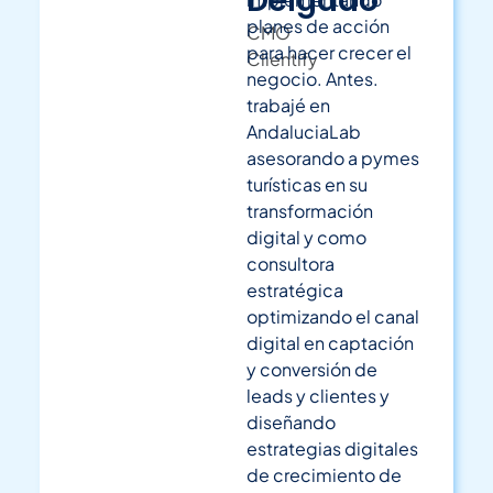
Delgado
planes de acción
CMO
para hacer crecer el
Clientify
negocio.
Antes.
trabajé en
AndaluciaLab
asesorando a pymes
turísticas en su
transformación
digital y como
consultora
estratégica
optimizando el canal
digital en captación
y conversión de
leads y clientes y
diseñando
estrategias digitales
de crecimiento de