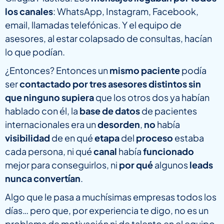
los canales
: WhatsApp, Instagram, Facebook,
email, llamadas telefónicas. Y el equipo de
asesores, al estar colapsado de consultas, hacían
lo que podían.
¿Entonces? Entonces un
mismo paciente
podía
ser
contactado por tres asesores distintos sin
que ninguno supiera
que los otros dos ya habían
hablado con él, la
base de datos
de pacientes
internacionales era un
desorden
,
no
había
visibilidad
de en qué
etapa
del
proceso
estaba
cada persona, ni qué
canal
había
funcionado
mejor para conseguirlos, ni
por qué
algunos
leads
nunca convertían
.
Algo que le pasa a muchísimas empresas todos los
días… pero que, por experiencia te digo, no es un
problema de motivación ni de talento en el equipo.