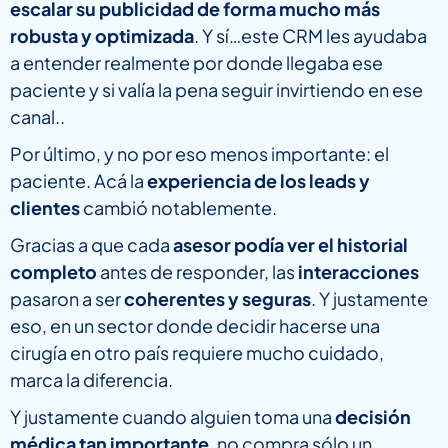
escalar su publicidad de forma mucho más
robusta y optimizada
. Y sí…este CRM les ayudaba
a entender realmente por donde llegaba ese
paciente y si valía la pena seguir invirtiendo en ese
canal..
Por último, y no por eso menos importante: el
paciente. Acá la
experiencia de los leads y
clientes
cambió notablemente.
Gracias a que cada
asesor podía ver el historial
completo
antes de responder, las
interacciones
pasaron a ser
coherentes y seguras
. Y justamente
eso, en un sector donde decidir hacerse una
cirugía en otro país requiere mucho cuidado,
marca la diferencia.
Y justamente cuando alguien toma una
decisión
médica tan importante
, no compra sólo un