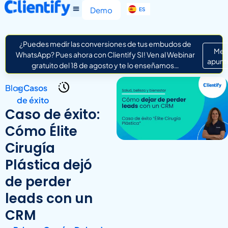
EN
Demo
ES
IT
¿Puedes medir las conversiones de tus embudos de
Me
WhatsApp? Pues ahora con Clientify SI! Ven al Webinar
apunt
gratuito del 18 de agosto y te lo enseñamos…
Blog
>
Casos
de éxito
Caso de éxito:
Cómo Élite
Cirugía
Plástica dejó
de perder
leads con un
CRM