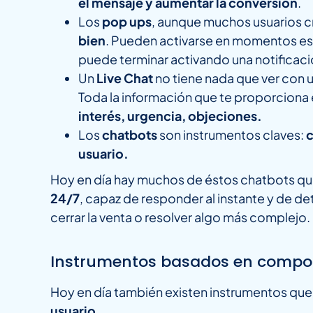
el mensaje y aumentar la conversión
.
Los
pop ups
, aunque muchos usuarios c
bien
. Pueden activarse en momentos est
puede terminar activando una notificació
Un
Live Chat
no tiene nada que ver con 
Toda la información que te proporciona
interés, urgencia, objeciones.
Los
chatbots
son instrumentos claves:
c
usuario.
Hoy en día hay muchos de éstos chatbots que 
24/7
, capaz de responder al instante y de 
cerrar la venta o resolver algo más complejo.
Instrumentos basados en compo
Hoy en día también existen instrumentos que
usuario
.