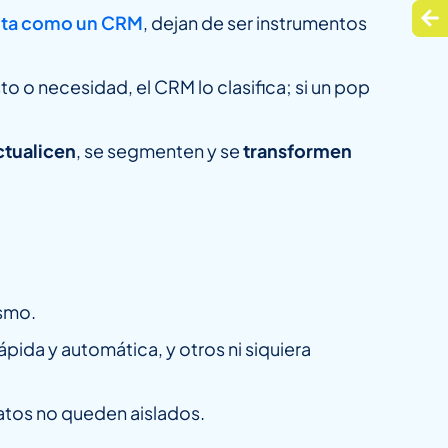
nta como un CRM
, dejan de ser instrumentos
o o necesidad, el CRM lo clasifica; si un pop
ctualicen
, se segmenten y se
transformen
ismo.
pida y automática, y otros ni siquiera
atos no queden aislados.