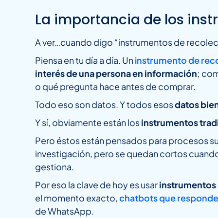
La importancia de los ins
A ver…cuando digo “instrumentos de recole
Piensa en tu día a día. Un
instrumento de rec
interés de una persona en información
; com
o qué pregunta hace antes de comprar.
Todo eso son datos. Y todos esos
datos bie
Y sí, obviamente están los
instrumentos trad
Pero éstos están pensados para procesos sup
investigación, pero se quedan cortos cuando 
gestiona.
Por eso la clave de hoy es usar
instrumentos 
el momento exacto,
chatbots que responde
de WhatsApp.