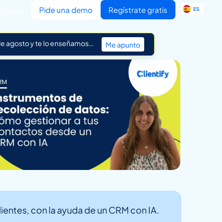
EN
ctarse
Pide una demo
Regístrate gratis
ES
IT
 de agosto y te lo enseñamos…
Me apunto
lientes, con la ayuda de un CRM con IA.