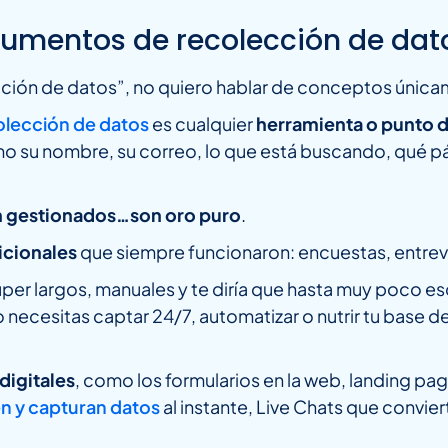
trumentos de recolección de dat
cción de datos”, no quiero hablar de conceptos úni
olección de datos
es cualquier
herramienta o punto d
o su nombre, su correo, lo que está buscando, qué pág
n gestionados…son oro puro
.
icionales
que siempre funcionaron: encuestas, entrev
er largos, manuales y te diría que hasta muy poco esc
necesitas captar 24/7, automatizar o nutrir tu base d
digitales
, como los formularios en la web, landing p
n y capturan datos
al instante, Live Chats que convie