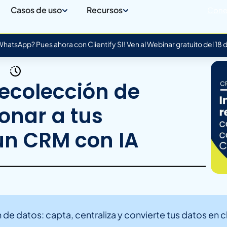
Casos de uso
Recursos
Cone
atsApp? Pues ahora con Clientify SI! Ven al Webinar gratuito del 18
ecolección de
onar a tus
un CRM con IA
e datos: capta, centraliza y convierte tus datos en c