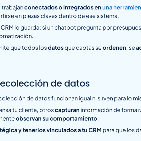
i trabajan
conectados o integrados en
una herramie
tirse en piezas claves dentro de ese sistema.
 CRM lo guarda; si un chatbot pregunta por presupuest
tomatización.
rmite que todos los
datos
que captas se
ordenen
, se
a
recolección de datos
olección de datos funcionan igual ni sirven para lo m
ensa tu cliente, otros
capturan
información de forma rá
emente
observan su comportamiento
.
tégica y tenerlos vinculados a tu CRM
para que los d