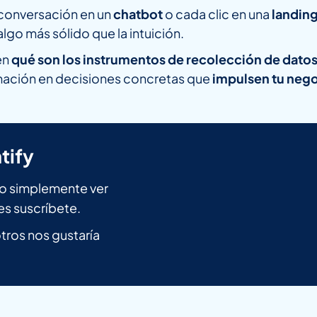
 conversación en un
chatbot
o cada clic en una
landin
lgo más sólido que la intuición.
en
qué son los instrumentos de recolección de dato
rmación en decisiones concretas que
impulsen tu neg
tify
n o simplemente ver
es suscríbete.
ros nos gustaría