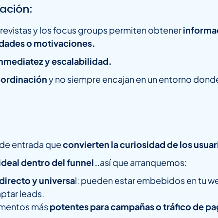
gación:
revistas y los focus groups permiten obtener
informac
dades o motivaciones.
inmediatez y escalabilidad.
oordinación
y no siempre encajan en un entorno dond
 de entrada que
convierten la curiosidad de los usuar
deal dentro del funnel
…así que arranquemos:
directo y universa
l: pueden estar embebidos en tu w
ptar leads.
rumentos más
potentes para campañas o tráfico de p