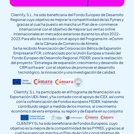
Clientify, S.L., ha sido beneficiaria del Fondo Europeo de Desarrollo
Regional cuyo objetivo es mejorar la competitividad de las Pymes y
gracias al cual ha puesto en marcha un Plan de e-commerce
internacional con el objetivo de mejorar sus ventas online
internacionales en mercados exteriores durante los años 2022-
2023. Para ello ha contado con el apoyo del Programa Int-eComm
de la Cámara de Comercio de Almería.
Se ha recibido financiación de Corporación Bética de Expansión
Empresarial FCR, cofinanciado por la Unión Europea a través del
Fondo Europeo de Desarrollo Regional, FEDER, para la realización
del proyecto “Estrategia de expansión, crecimiento y desarrollo de
CRM software” con el objetivo de promover el desarrollo
tecnológico, la innovación y una investigación de calidad.
Clientify, S.L. ha participado en el Programa de financiación a la
Exportación UEX-Next, y ha contado con el apoyo de ICEX, así como
con la cofinanciación de Fondos europeos FEDER, habiendo
contribuido según a medida de los mismos, al crecimiento
económico de esta empresa, su región y de España en su conjunto
CLIENTIFY SL ha sido beneficiaria de Fondos Europeos, cuyo
objetivo es la mejora de la competitividad de las PYMES, y gracias al
cual ha puesto en marcha un Plan de Acción con el objetivo de