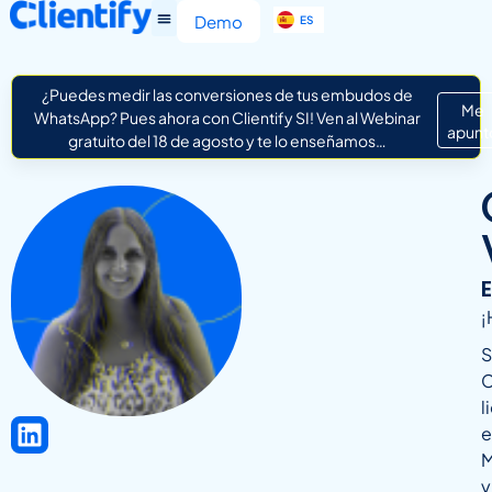
EN
Demo
ES
IT
¿Puedes medir las conversiones de tus embudos de
Me
WhatsApp? Pues ahora con Clientify SI! Ven al Webinar
apunt
gratuito del 18 de agosto y te lo enseñamos…
¡
S
C
l
e
M
y