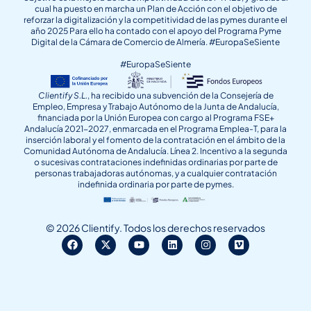
cual ha puesto en marcha un Plan de Acción con el objetivo de
reforzar la digitalización y la competitividad de las pymes durante el
año 2025 Para ello ha contado con el apoyo del Programa Pyme
Digital de la Cámara de Comercio de Almería. #EuropaSeSiente
#EuropaSeSiente
Clientify S.L.
, ha recibido una subvención de la Consejería de
Empleo, Empresa y Trabajo Autónomo de la Junta de Andalucía,
financiada por la Unión Europea con cargo al Programa FSE+
Andalucía 2021-2027, enmarcada en el Programa Emplea-T, para la
inserción laboral y el fomento de la contratación en el ámbito de la
Comunidad Autónoma de Andalucía. Línea 2. Incentivo a la segunda
o sucesivas contrataciones indefinidas ordinarias por parte de
personas trabajadoras autónomas, y a cualquier contratación
indefinida ordinaria por parte de pymes.
© 2026 Clientify. Todos los derechos reservados