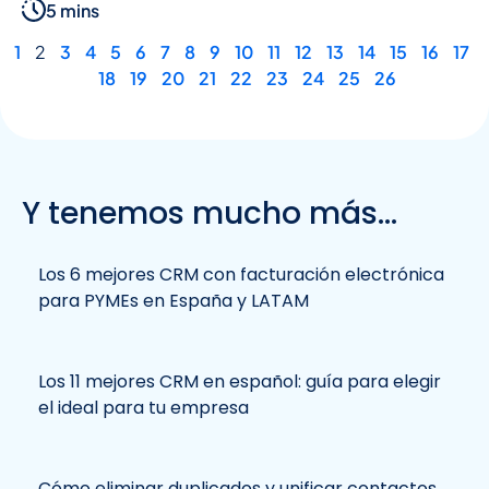
5 mins
1
2
3
4
5
6
7
8
9
10
11
12
13
14
15
16
17
18
19
20
21
22
23
24
25
26
Y tenemos mucho más...
Los 6 mejores CRM con facturación electrónica
para PYMEs en España y LATAM
Los 11 mejores CRM en español: guía para elegir
el ideal para tu empresa
Cómo eliminar duplicados y unificar contactos