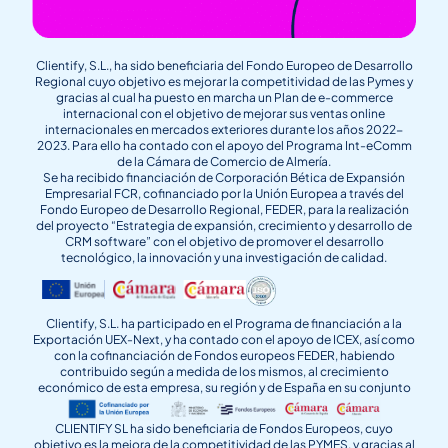
Clientify, S.L., ha sido beneficiaria del Fondo Europeo de Desarrollo
Regional cuyo objetivo es mejorar la competitividad de las Pymes y
gracias al cual ha puesto en marcha un Plan de e-commerce
internacional con el objetivo de mejorar sus ventas online
internacionales en mercados exteriores durante los años 2022-
2023. Para ello ha contado con el apoyo del Programa Int-eComm
de la Cámara de Comercio de Almería.
Se ha recibido financiación de Corporación Bética de Expansión
Empresarial FCR, cofinanciado por la Unión Europea a través del
Fondo Europeo de Desarrollo Regional, FEDER, para la realización
del proyecto “Estrategia de expansión, crecimiento y desarrollo de
CRM software” con el objetivo de promover el desarrollo
tecnológico, la innovación y una investigación de calidad.
Clientify, S.L. ha participado en el Programa de financiación a la
Exportación UEX-Next, y ha contado con el apoyo de ICEX, así como
con la cofinanciación de Fondos europeos FEDER, habiendo
contribuido según a medida de los mismos, al crecimiento
económico de esta empresa, su región y de España en su conjunto
CLIENTIFY SL ha sido beneficiaria de Fondos Europeos, cuyo
objetivo es la mejora de la competitividad de las PYMES, y gracias al