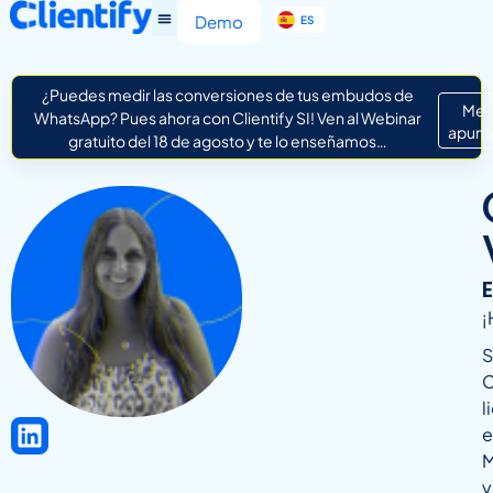
EN
Demo
ES
IT
¿Puedes medir las conversiones de tus embudos de
Me
WhatsApp? Pues ahora con Clientify SI! Ven al Webinar
apunt
gratuito del 18 de agosto y te lo enseñamos…
¡
S
C
l
e
M
y