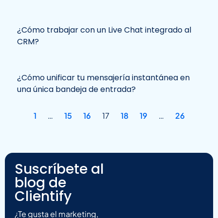
¿Cómo trabajar con un Live Chat integrado al
CRM?
¿Cómo unificar tu mensajería instantánea en
una única bandeja de entrada?
1
…
15
16
17
18
19
…
26
Suscríbete al
blog de
Clientify
¿Te gusta el marketing,