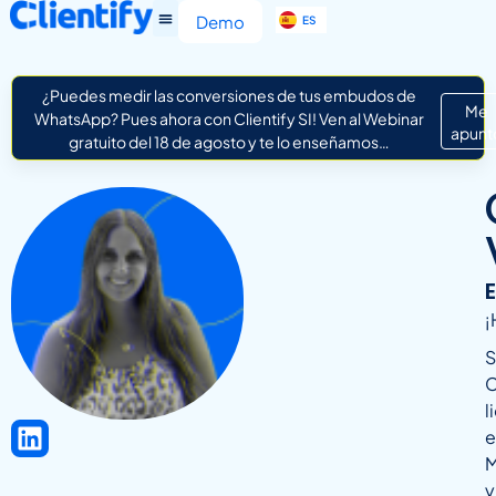
EN
Demo
ES
IT
¿Puedes medir las conversiones de tus embudos de
Me
WhatsApp? Pues ahora con Clientify SI! Ven al Webinar
apunt
gratuito del 18 de agosto y te lo enseñamos…
¡
S
C
l
e
M
y