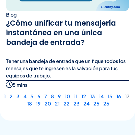
Blog
¿Cómo unificar tu mensajería
instantánea en una única
bandeja de entrada?
Tener una bandeja de entrada que unifique todos los
mensajes que te ingresen es la salvación para tus
equipos de trabajo.
5 mins
1
2
3
4
5
6
7
8
9
10
11
12
13
14
15
16
17
18
19
20
21
22
23
24
25
26