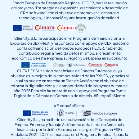
Fondo Europeo de Desarrollo Regional, FEDER, para la realización
del proyecto “Estrategia de expansión, crecimiento y desarrollo de
CRM software” con el objetivo de promover el desarrollo
tecnológico, la innovación y una investigación de calidad.
Clientify, S.L. ha participado en el Programa de financiación a la
Exportación UEX-Next, y ha contado con el apoyo de ICEX, así como
con la cofinanciación de Fondos europeos FEDER, habiendo
contribuido según a medida de los mismos, al crecimiento
económico de esta empresa, su región y de España en su conjunto
CLIENTIFY SL ha sido beneficiaria de Fondos Europeos, cuyo
objetivo es la mejora de la competitividad de las PYMES, y gracias al
cual ha puesto en marcha un Plan de Acción con el objetivo de
reforzar la digitalización y la competitividad de las pymes durante el
año 2025 Para ello ha contado con el apoyo del Programa Pyme
Digital de la Cámara de Comercio de Almería. #EuropaSeSiente
#EuropaSeSiente
Clientify S.L.
, ha recibido una subvención de la Consejería de
Empleo, Empresa y Trabajo Autónomo de la Junta de Andalucía,
financiada por la Unión Europea con cargo al Programa FSE+
Andalucía 2021-2027, enmarcada en el Programa Emplea-T, para la