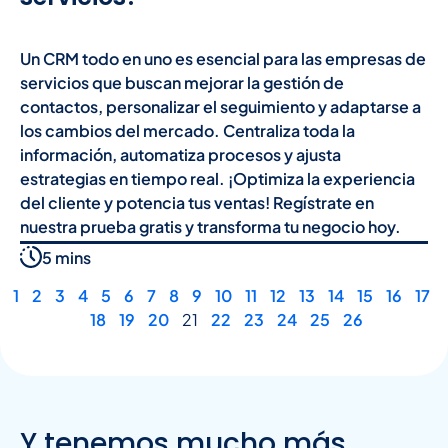
Un CRM todo en uno es esencial para las empresas de
servicios que buscan mejorar la gestión de
contactos, personalizar el seguimiento y adaptarse a
los cambios del mercado. Centraliza toda la
información, automatiza procesos y ajusta
estrategias en tiempo real. ¡Optimiza la experiencia
del cliente y potencia tus ventas! Regístrate en
nuestra prueba gratis y transforma tu negocio hoy.
5 mins
1
2
3
4
5
6
7
8
9
10
11
12
13
14
15
16
17
18
19
20
21
22
23
24
25
26
Y tenemos mucho más...