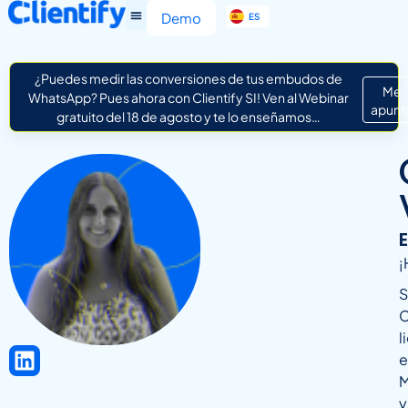
EN
Demo
ES
IT
¿Puedes medir las conversiones de tus embudos de
Me
WhatsApp? Pues ahora con Clientify SI! Ven al Webinar
apunt
gratuito del 18 de agosto y te lo enseñamos…
¡
S
C
l
e
M
y