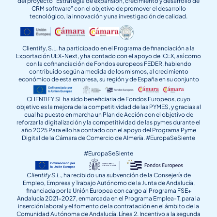
del proyecto “Estrategia de expansión, crecimiento y desarrollo de
CRM software” con el objetivo de promover el desarrollo
tecnológico, la innovación y una investigación de calidad.
Clientify, S.L. ha participado en el Programa de financiación a la
Exportación UEX-Next, y ha contado con el apoyo de ICEX, así como
con la cofinanciación de Fondos europeos FEDER, habiendo
contribuido según a medida de los mismos, al crecimiento
económico de esta empresa, su región y de España en su conjunto
CLIENTIFY SL ha sido beneficiaria de Fondos Europeos, cuyo
objetivo es la mejora de la competitividad de las PYMES, y gracias al
cual ha puesto en marcha un Plan de Acción con el objetivo de
reforzar la digitalización y la competitividad de las pymes durante el
año 2025 Para ello ha contado con el apoyo del Programa Pyme
Digital de la Cámara de Comercio de Almería. #EuropaSeSiente
#EuropaSeSiente
Clientify S.L.
, ha recibido una subvención de la Consejería de
Empleo, Empresa y Trabajo Autónomo de la Junta de Andalucía,
financiada por la Unión Europea con cargo al Programa FSE+
Andalucía 2021-2027, enmarcada en el Programa Emplea-T, para la
inserción laboral y el fomento de la contratación en el ámbito de la
Comunidad Autónoma de Andalucía. Línea 2. Incentivo a la segunda