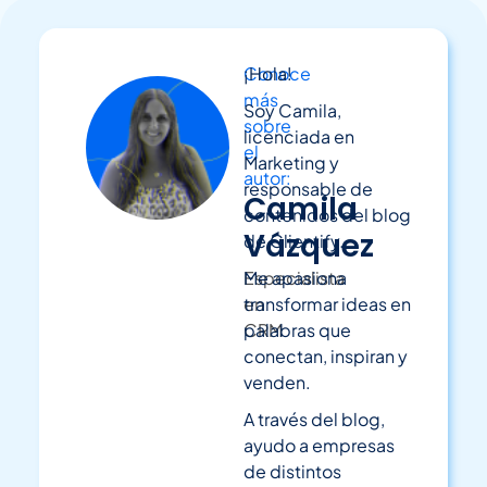
Conoce
¡Hola!
más
Soy Camila,
sobre
licenciada en
el
Marketing y
autor:
responsable de
Camila
contenidos del blog
Vázquez
de Clientify.
Especialista
Me apasiona
en
transformar ideas en
CRM
palabras que
conectan, inspiran y
venden.
A través del blog,
ayudo a empresas
de distintos