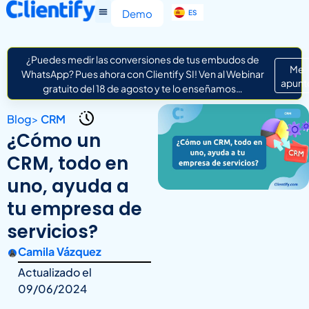
EN
Demo
ES
IT
¿Puedes medir las conversiones de tus embudos de
Me
WhatsApp? Pues ahora con Clientify SI! Ven al Webinar
apunt
gratuito del 18 de agosto y te lo enseñamos…
Blog
>
CRM
¿Cómo un
CRM, todo en
uno, ayuda a
tu empresa de
servicios?
Camila Vázquez
Actualizado el
09/06/2024