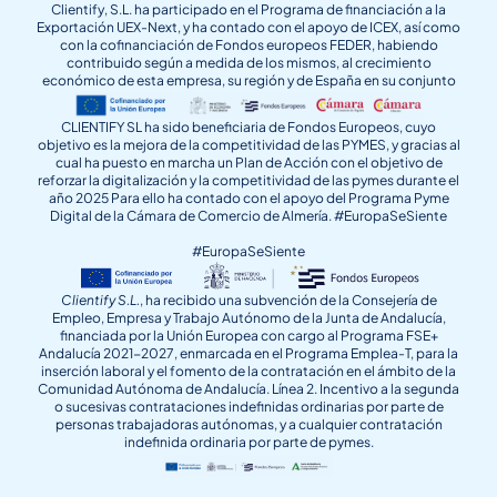
Clientify, S.L. ha participado en el Programa de financiación a la
Exportación UEX-Next, y ha contado con el apoyo de ICEX, así como
con la cofinanciación de Fondos europeos FEDER, habiendo
contribuido según a medida de los mismos, al crecimiento
económico de esta empresa, su región y de España en su conjunto
CLIENTIFY SL ha sido beneficiaria de Fondos Europeos, cuyo
objetivo es la mejora de la competitividad de las PYMES, y gracias al
cual ha puesto en marcha un Plan de Acción con el objetivo de
reforzar la digitalización y la competitividad de las pymes durante el
año 2025 Para ello ha contado con el apoyo del Programa Pyme
Digital de la Cámara de Comercio de Almería. #EuropaSeSiente
#EuropaSeSiente
Clientify S.L.
, ha recibido una subvención de la Consejería de
Empleo, Empresa y Trabajo Autónomo de la Junta de Andalucía,
financiada por la Unión Europea con cargo al Programa FSE+
Andalucía 2021-2027, enmarcada en el Programa Emplea-T, para la
inserción laboral y el fomento de la contratación en el ámbito de la
Comunidad Autónoma de Andalucía. Línea 2. Incentivo a la segunda
o sucesivas contrataciones indefinidas ordinarias por parte de
personas trabajadoras autónomas, y a cualquier contratación
indefinida ordinaria por parte de pymes.