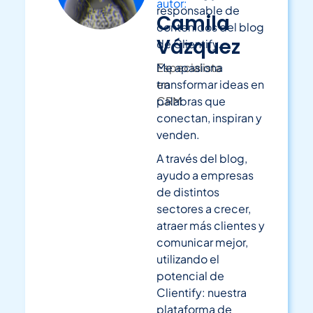
autor:
responsable de
Camila
contenidos del blog
Vázquez
de Clientify.
Especialista
Me apasiona
en
transformar ideas en
CRM
palabras que
conectan, inspiran y
venden.
A través del blog,
ayudo a empresas
de distintos
sectores a crecer,
atraer más clientes y
comunicar mejor,
utilizando el
potencial de
Clientify: nuestra
plataforma de