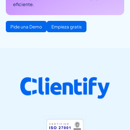
eficiente.
Pide una Demo
Empieza gratis