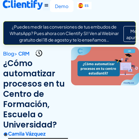
EN
Demo
ES
IT
¿Puedes medir las conversiones de tus embudos de
Me
WhatsApp? Pues ahora con Clientify SI! Ven al Webinar
apunt
gratuito del 18 de agosto y te lo enseñamos…
Blog
>
CRM
¿Cómo
automatizar
procesos en tu
Centro de
Formación,
Escuela o
Universidad?
Camila Vázquez