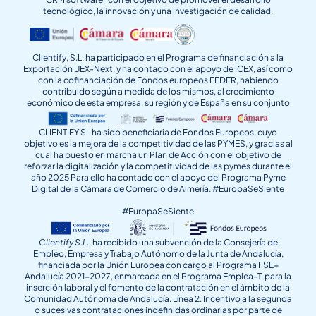
tecnológico, la innovación y una investigación de calidad.
Clientify, S.L. ha participado en el Programa de financiación a la
Exportación UEX-Next, y ha contado con el apoyo de ICEX, así como
con la cofinanciación de Fondos europeos FEDER, habiendo
contribuido según a medida de los mismos, al crecimiento
económico de esta empresa, su región y de España en su conjunto
CLIENTIFY SL ha sido beneficiaria de Fondos Europeos, cuyo
objetivo es la mejora de la competitividad de las PYMES, y gracias al
cual ha puesto en marcha un Plan de Acción con el objetivo de
reforzar la digitalización y la competitividad de las pymes durante el
año 2025 Para ello ha contado con el apoyo del Programa Pyme
Digital de la Cámara de Comercio de Almería. #EuropaSeSiente
#EuropaSeSiente
Clientify S.L.
, ha recibido una subvención de la Consejería de
Empleo, Empresa y Trabajo Autónomo de la Junta de Andalucía,
financiada por la Unión Europea con cargo al Programa FSE+
Andalucía 2021-2027, enmarcada en el Programa Emplea-T, para la
inserción laboral y el fomento de la contratación en el ámbito de la
Comunidad Autónoma de Andalucía. Línea 2. Incentivo a la segunda
o sucesivas contrataciones indefinidas ordinarias por parte de