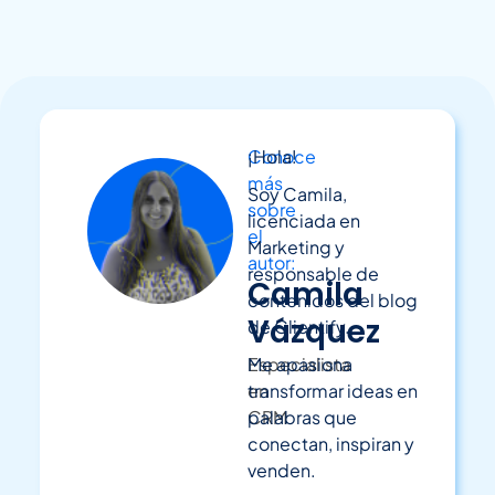
Conoce
¡Hola!
más
Soy Camila,
sobre
licenciada en
el
Marketing y
autor:
responsable de
Camila
contenidos del blog
Vázquez
de Clientify.
Especialista
Me apasiona
en
transformar ideas en
CRM
palabras que
conectan, inspiran y
venden.