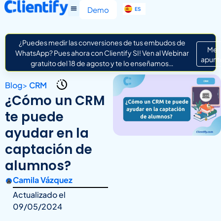
EN
Demo
ES
IT
¿Puedes medir las conversiones de tus embudos de
Me
WhatsApp? Pues ahora con Clientify SI! Ven al Webinar
apunt
gratuito del 18 de agosto y te lo enseñamos…
Blog
>
CRM
¿Cómo un CRM
te puede
ayudar en la
captación de
alumnos?
Camila Vázquez
Actualizado el
09/05/2024