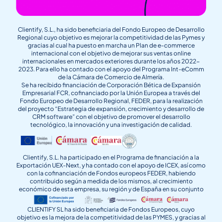
Clientify, S.L., ha sido beneficiaria del Fondo Europeo de Desarrollo
Regional cuyo objetivo es mejorar la competitividad de las Pymes y
gracias al cual ha puesto en marcha un Plan de e-commerce
internacional con el objetivo de mejorar sus ventas online
internacionales en mercados exteriores durante los años 2022-
2023. Para ello ha contado con el apoyo del Programa Int-eComm
de la Cámara de Comercio de Almería.
Se ha recibido financiación de Corporación Bética de Expansión
Empresarial FCR, cofinanciado por la Unión Europea a través del
Fondo Europeo de Desarrollo Regional, FEDER, para la realización
del proyecto “Estrategia de expansión, crecimiento y desarrollo de
CRM software” con el objetivo de promover el desarrollo
tecnológico, la innovación y una investigación de calidad.
Clientify, S.L. ha participado en el Programa de financiación a la
Exportación UEX-Next, y ha contado con el apoyo de ICEX, así como
con la cofinanciación de Fondos europeos FEDER, habiendo
contribuido según a medida de los mismos, al crecimiento
económico de esta empresa, su región y de España en su conjunto
CLIENTIFY SL ha sido beneficiaria de Fondos Europeos, cuyo
objetivo es la mejora de la competitividad de las PYMES, y gracias al