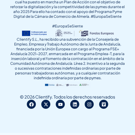
cual ha puesto en marcha un Plan de Acción con el objetivo de
reforzar la digitalización y la competitividad de las pymes durante el
año 2025 Para ello ha contado con el apoyo del Programa Pyme
Digital de la Cámara de Comercio de Almería. #EuropaSeSiente
#EuropaSeSiente
Clientify S.L.
, ha recibido una subvención de la Consejería de
Empleo, Empresa y Trabajo Autónomo de la Junta de Andalucía,
financiada por la Unión Europea con cargo al Programa FSE+
Andalucía 2021-2027, enmarcada en el Programa Emplea-T, para la
inserción laboral y el fomento de la contratación en el ámbito de la
Comunidad Autónoma de Andalucía. Línea 2. Incentivo a la segunda
o sucesivas contrataciones indefinidas ordinarias por parte de
personas trabajadoras autónomas, y a cualquier contratación
indefinida ordinaria por parte de pymes.
© 2026 Clientify. Todos los derechos reservados