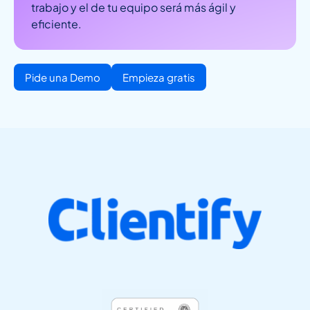
trabajo y el de tu equipo será más ágil y
eficiente.
Pide una Demo
Empieza gratis