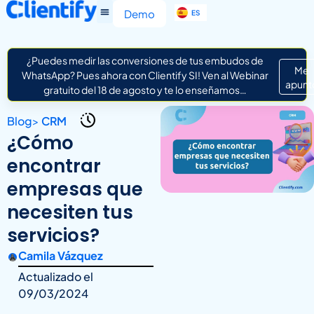
EN
Demo
ES
IT
¿Puedes medir las conversiones de tus embudos de
Me
WhatsApp? Pues ahora con Clientify SI! Ven al Webinar
apunt
gratuito del 18 de agosto y te lo enseñamos…
Blog
>
CRM
¿Cómo
encontrar
empresas que
necesiten tus
servicios?
Camila Vázquez
Actualizado el
09/03/2024