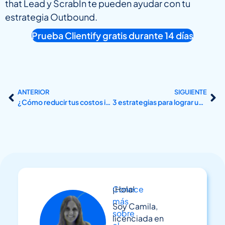
that Lead y ScrabIn te pueden ayudar con tu
estrategia Outbound.
Prueba Clientify gratis durante 14 días
ANTERIOR
SIGUIENTE
¿Cómo reducir tus costos implementado un CRM todo en uno?
3 estrategias para lograr un crecimiento sostenible en B2B
Conoce
¡Hola!
más
Soy Camila,
sobre
licenciada en