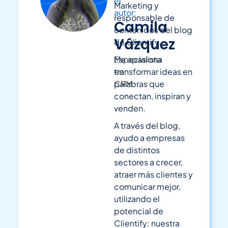
el
Marketing y
autor:
responsable de
Camila
contenidos del blog
Vázquez
de Clientify.
Especialista
Me apasiona
en
transformar ideas en
CRM
palabras que
conectan, inspiran y
venden.
A través del blog,
ayudo a empresas
de distintos
sectores a crecer,
atraer más clientes y
comunicar mejor,
utilizando el
potencial de
Clientify: nuestra