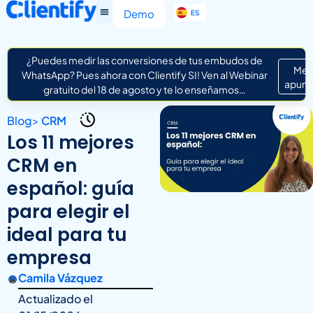
EN
Demo
ES
IT
¿Puedes medir las conversiones de tus embudos de
Me
WhatsApp? Pues ahora con Clientify SI! Ven al Webinar
apunt
gratuito del 18 de agosto y te lo enseñamos…
Blog
>
CRM
Los 11 mejores
CRM en
español: guía
para elegir el
ideal para tu
empresa
Camila Vázquez
Actualizado el