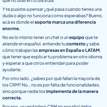
que no usas en tu día a día.
Y te pusiste a pensar ¿qué pasa cuando tienes una
duda o algo no funciona como esperabas? Bueno,
acá es donde el
soporte marca una diferencia
enorme.
No es lo mismo tener un chat o un
equipo
que te
atiende en español, entiende tu
contexto
y sabe
cómo trabajan las
empresas en España o LATAM
,
que tener que explicar tu problema en otro idioma
y esperar a que otros entiendan para poder
ayudarte.
Por otro lado, ¿sabes por qué fallan la mayoría de
los CRM? No… no es por falta de funcionalidades,
sino porque nadie los
implementa de la manera
correcta.
Por eso, un verdadero CRM en español debe