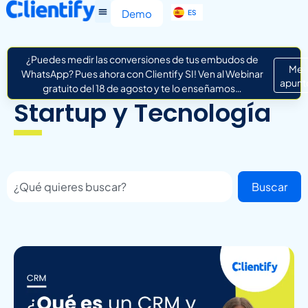
EN
Demo
ES
IT
¿Puedes medir las conversiones de tus embudos de
Me
WhatsApp? Pues ahora con Clientify SI! Ven al Webinar
apunt
gratuito del 18 de agosto y te lo enseñamos…
Startup y Tecnología
Buscar