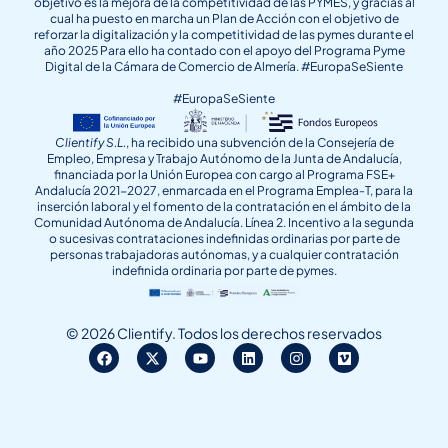
objetivo es la mejora de la competitividad de las PYMES, y gracias al
cual ha puesto en marcha un Plan de Acción con el objetivo de
reforzar la digitalización y la competitividad de las pymes durante el
año 2025 Para ello ha contado con el apoyo del Programa Pyme
Digital de la Cámara de Comercio de Almería. #EuropaSeSiente
#EuropaSeSiente
Clientify S.L.
, ha recibido una subvención de la Consejería de
Empleo, Empresa y Trabajo Autónomo de la Junta de Andalucía,
financiada por la Unión Europea con cargo al Programa FSE+
Andalucía 2021-2027, enmarcada en el Programa Emplea-T, para la
inserción laboral y el fomento de la contratación en el ámbito de la
Comunidad Autónoma de Andalucía. Línea 2. Incentivo a la segunda
o sucesivas contrataciones indefinidas ordinarias por parte de
personas trabajadoras autónomas, y a cualquier contratación
indefinida ordinaria por parte de pymes.
© 2026 Clientify. Todos los derechos reservados