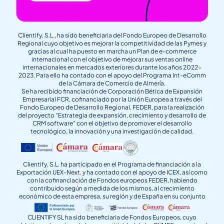
Clientify, S.L., ha sido beneficiaria del Fondo Europeo de Desarrollo
Regional cuyo objetivo es mejorar la competitividad de las Pymes y
gracias al cual ha puesto en marcha un Plan de e-commerce
internacional con el objetivo de mejorar sus ventas online
internacionales en mercados exteriores durante los años 2022-
2023. Para ello ha contado con el apoyo del Programa Int-eComm
de la Cámara de Comercio de Almería.
Se ha recibido financiación de Corporación Bética de Expansión
Empresarial FCR, cofinanciado por la Unión Europea a través del
Fondo Europeo de Desarrollo Regional, FEDER, para la realización
del proyecto “Estrategia de expansión, crecimiento y desarrollo de
CRM software” con el objetivo de promover el desarrollo
tecnológico, la innovación y una investigación de calidad.
Clientify, S.L. ha participado en el Programa de financiación a la
Exportación UEX-Next, y ha contado con el apoyo de ICEX, así como
con la cofinanciación de Fondos europeos FEDER, habiendo
contribuido según a medida de los mismos, al crecimiento
económico de esta empresa, su región y de España en su conjunto
CLIENTIFY SL ha sido beneficiaria de Fondos Europeos, cuyo