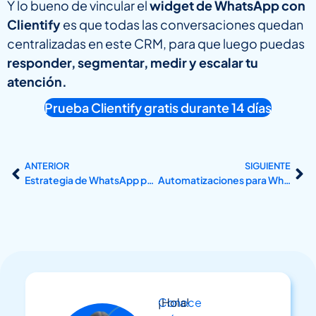
Y lo bueno de vincular el
widget de WhatsApp con
Clientify
es que todas las conversaciones quedan
centralizadas en este CRM, para que luego puedas
responder, segmentar, medir y escalar tu
atención.
Prueba Clientify gratis durante 14 días
ANTERIOR
SIGUIENTE
Estrategia de WhatsApp para PYMES: cómo atraer, vender y fidelizar más clientes
Automatizaciones para WhatsApp: ahorra tiempo, organiza tu canal y convierte más
Conoce
¡Hola!