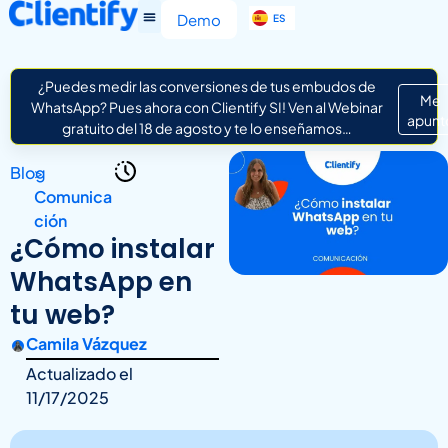
EN
Demo
ES
IT
¿Puedes medir las conversiones de tus embudos de
Me
WhatsApp? Pues ahora con Clientify SI! Ven al Webinar
apunt
gratuito del 18 de agosto y te lo enseñamos…
Blog
>
Comunica
ción
¿Cómo instalar
WhatsApp en
tu web?
Camila Vázquez
Actualizado el
11/17/2025