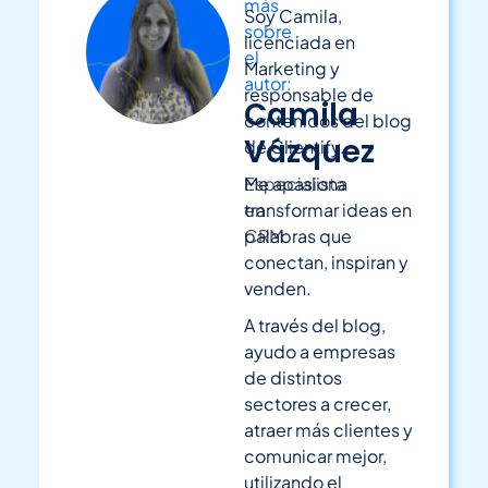
más
Soy Camila,
sobre
licenciada en
el
Marketing y
autor:
responsable de
Camila
contenidos del blog
Vázquez
de Clientify.
Especialista
Me apasiona
en
transformar ideas en
CRM
palabras que
conectan, inspiran y
venden.
A través del blog,
ayudo a empresas
de distintos
sectores a crecer,
atraer más clientes y
comunicar mejor,
utilizando el