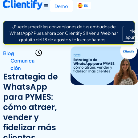
EN
Demo
ES
IT
¿Puedes medir las conversiones de tus embudos de
Me
WhatsApp? Pues ahora con Clientify SI! Ven al Webinar
apunt
gratuito del 18 de agosto y te lo enseñamos…
Blog
>
Comunica
ción
Estrategia de
WhatsApp
para PYMES:
cómo atraer,
vender y
fidelizar más
clientes