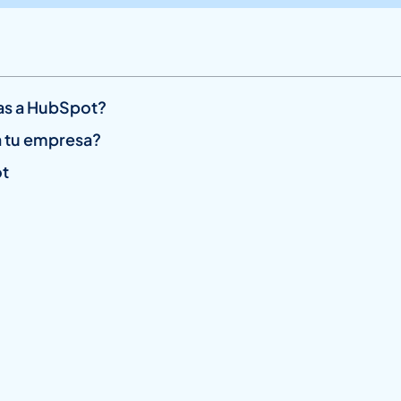
as a HubSpot?
 tu empresa?
ot