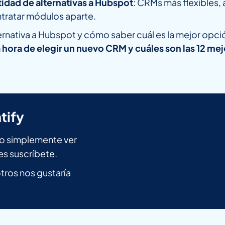
idad de alternativas a Hubspot
: CRMs más flexibles
ntratar módulos aparte.
nativa a Hubspot y cómo saber cuál es la mejor opci
a hora de elegir un nuevo CRM y cuáles son las 12 me
tify
n o simplemente ver
es suscríbete.
ros nos gustaría