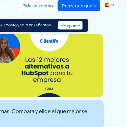
EN
ctarse
Pide una demo
Regístrate gratis
ES
IT
 de agosto y te lo enseñamos…
Me apunto
mas. Compara y elige el que mejor se