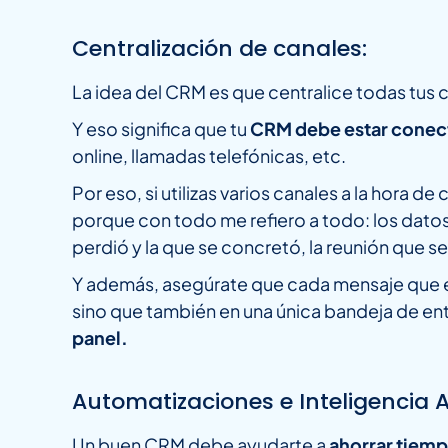
Centralización de canales:
La idea del CRM es que centralice todas tus
Y eso significa que tu
CRM debe estar conect
online, llamadas telefónicas, etc.
Por eso, si utilizas varios canales a la hora 
porque con todo me refiero a todo: los datos 
perdió y la que se concretó, la reunión que s
Y además, asegúrate que cada mensaje que en
sino que también en una única bandeja de en
panel.
Automatizaciones e Inteligencia Ar
Un buen CRM debe ayudarte a
ahorrar tiempo