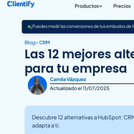
Productos
Precios
¿Puedes medir las conversiones de tus embudos de Wh
Blog
>
CRM
Las 12 mejores al
para tu empresa
Camila Vázquez
Actualizado el
11/07/2025
Descubre 12 alternativas a HubSpot: CRM
adapta a ti.