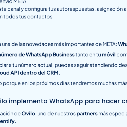
e envió META
te canal y configura tus autorespuestas, asignación a
on todos tus contactos
e una de las novedades más importantes de META:
Wha
número de WhatsApp Business
tanto en tu
móvil
com
ciar a tu número actual; puedes seguir atendiendo de
loud API dentro del CRM.
to porque en los próximos días tendremos muchas más
lo implementa WhatsApp para hacer cre
pación de
Ovilo
, uno de nuestros
partners
más especia
entify.