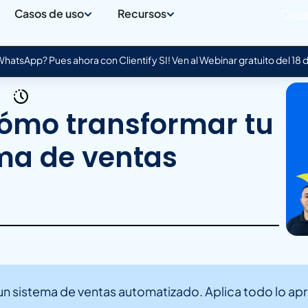
Casos de uso
Recursos
Cone
atsApp? Pues ahora con Clientify SI! Ven al Webinar gratuito del 18
ómo transformar tu
ma de ventas
sistema de ventas automatizado. Aplica todo lo apre