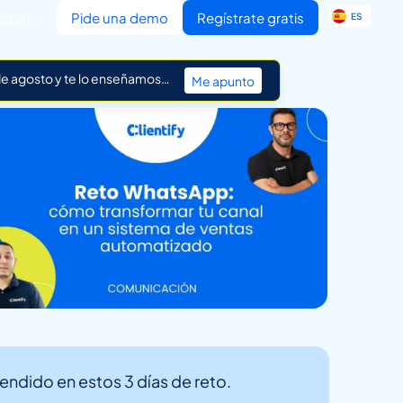
EN
ctarse
Pide una demo
Regístrate gratis
ES
IT
 de agosto y te lo enseñamos…
Me apunto
ndido en estos 3 días de reto.