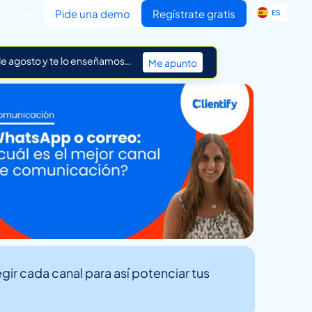
EN
ctarse
Pide una demo
Regístrate gratis
ES
IT
 de agosto y te lo enseñamos…
Me apunto
ir cada canal para así potenciar tus