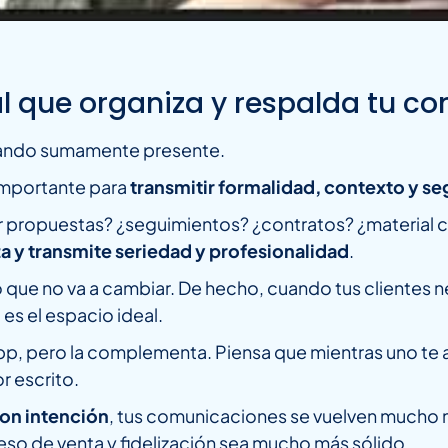
nal que organiza y respalda tu 
ando sumamente presente.
importante para
transmitir formalidad, contexto y s
viar propuestas? ¿seguimientos? ¿contratos? ¿material
 y transmite seriedad y profesionalidad
.
que no va a cambiar. De hecho, cuando tus clientes ne
es el espacio ideal.
, pero la complementa. Piensa que mientras uno te ayu
r escrito.
on intención
, tus comunicaciones se vuelven mucho 
eso de venta y fidelización sea mucho más sólido.