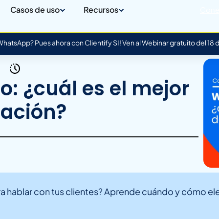
Casos de uso
Recursos
Cone
atsApp? Pues ahora con Clientify SI! Ven al Webinar gratuito del 18
: ¿cuál es el mejor
ación?
 hablar con tus clientes? Aprende cuándo y cómo eleg