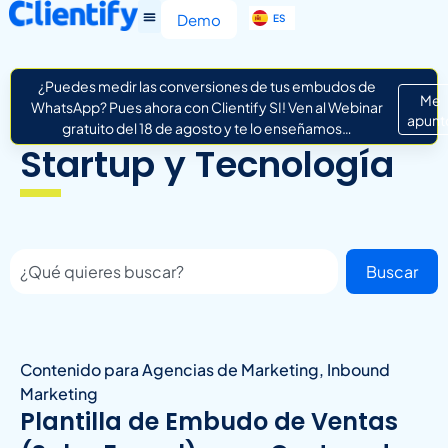
EN
Demo
ES
IT
¿Puedes medir las conversiones de tus embudos de
Me
WhatsApp? Pues ahora con Clientify SI! Ven al Webinar
apunt
gratuito del 18 de agosto y te lo enseñamos…
Startup y Tecnología
Buscar
Contenido para Agencias de Marketing
,
Inbound
Marketing
Plantilla de Embudo de Ventas