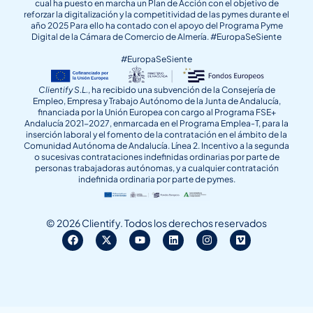
cual ha puesto en marcha un Plan de Acción con el objetivo de
reforzar la digitalización y la competitividad de las pymes durante el
año 2025 Para ello ha contado con el apoyo del Programa Pyme
Digital de la Cámara de Comercio de Almería. #EuropaSeSiente
#EuropaSeSiente
Clientify S.L.
, ha recibido una subvención de la Consejería de
Empleo, Empresa y Trabajo Autónomo de la Junta de Andalucía,
financiada por la Unión Europea con cargo al Programa FSE+
Andalucía 2021-2027, enmarcada en el Programa Emplea-T, para la
inserción laboral y el fomento de la contratación en el ámbito de la
Comunidad Autónoma de Andalucía. Línea 2. Incentivo a la segunda
o sucesivas contrataciones indefinidas ordinarias por parte de
personas trabajadoras autónomas, y a cualquier contratación
indefinida ordinaria por parte de pymes.
© 2026 Clientify. Todos los derechos reservados