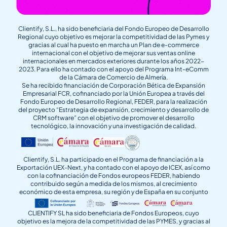
Clientify, S.L., ha sido beneficiaria del Fondo Europeo de Desarrollo
Regional cuyo objetivo es mejorar la competitividad de las Pymes y
gracias al cual ha puesto en marcha un Plan de e-commerce
internacional con el objetivo de mejorar sus ventas online
internacionales en mercados exteriores durante los años 2022-
2023. Para ello ha contado con el apoyo del Programa Int-eComm
de la Cámara de Comercio de Almería.
Se ha recibido financiación de Corporación Bética de Expansión
Empresarial FCR, cofinanciado por la Unión Europea a través del
Fondo Europeo de Desarrollo Regional, FEDER, para la realización
del proyecto “Estrategia de expansión, crecimiento y desarrollo de
CRM software” con el objetivo de promover el desarrollo
tecnológico, la innovación y una investigación de calidad.
Clientify, S.L. ha participado en el Programa de financiación a la
Exportación UEX-Next, y ha contado con el apoyo de ICEX, así como
con la cofinanciación de Fondos europeos FEDER, habiendo
contribuido según a medida de los mismos, al crecimiento
económico de esta empresa, su región y de España en su conjunto
CLIENTIFY SL ha sido beneficiaria de Fondos Europeos, cuyo
objetivo es la mejora de la competitividad de las PYMES, y gracias al