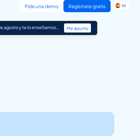
EN
ctarse
Pide una demo
Regístrate gratis
ES
IT
 de agosto y te lo enseñamos…
Me apunto