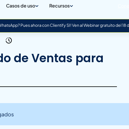
Casos de uso
Recursos
Cone
atsApp? Pues ahora con Clientify SI! Ven al Webinar gratuito del 18
do de Ventas para
ogados