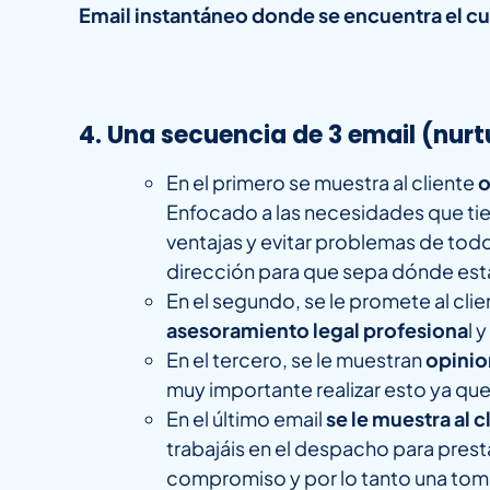
Email instantáneo donde se encuentra el c
4. Una secuencia de 3 email (nurt
En el primero se muestra al cliente
o
Enfocado a las necesidades que tie
ventajas y evitar problemas de tod
dirección para que sepa dónde está
En el segundo, se le promete al cli
asesoramiento legal profesiona
l 
En el tercero, se le muestran
opinio
muy importante realizar esto ya que 
En el último email
se le muestra al 
trabajáis en el despacho para presta
compromiso y por lo tanto una toma