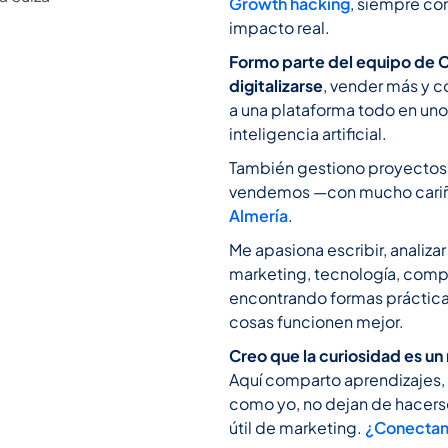
Growth hacking
, siempre co
impacto real.
Formo parte del equipo de C
digitalizarse
, vender más y c
a una plataforma todo en un
inteligencia artificial.
También gestiono proyecto
vendemos —con mucho car
Almería
.
Me apasiona escribir, analiza
marketing, tecnología, comp
encontrando formas prácticas
cosas funcionen mejor.
Creo que la curiosidad es un
Aquí comparto aprendizajes, 
como yo, no dejan de hacer
útil de marketing.
¿Conectam