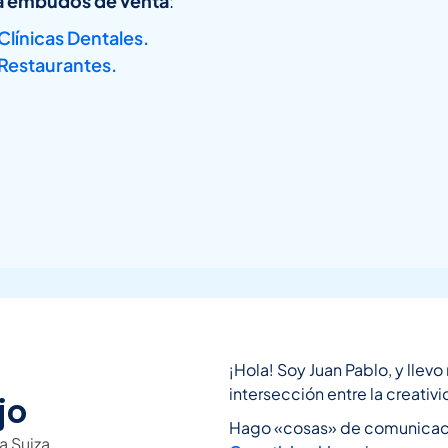
ra embudos de venta
:
Clínicas Dentales.
 Restaurantes.
¡Hola! Soy Juan Pablo, y llev
intersección entre la creativi
jo
Hago «cosas» de comunicació
a Suiza