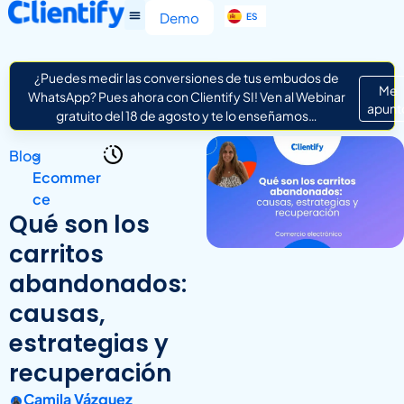
EN
Demo
ES
IT
¿Puedes medir las conversiones de tus embudos de
Me
WhatsApp? Pues ahora con Clientify SI! Ven al Webinar
apunt
gratuito del 18 de agosto y te lo enseñamos…
Blog
>
Ecommer
ce
Qué son los
carritos
abandonados:
causas,
estrategias y
recuperación
Camila Vázquez