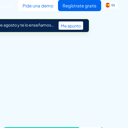
EN
ctarse
Pide una demo
Regístrate gratis
ES
IT
 de agosto y te lo enseñamos…
Me apunto