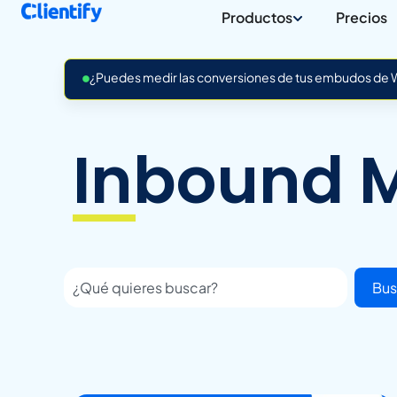
Productos
Precios
¿Puedes medir las conversiones de tus embudos de Wh
Inbound 
Bus