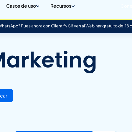
Casos de uso
Recursos
Cone
atsApp? Pues ahora con Clientify SI! Ven al Webinar gratuito del 18
Marketing
car