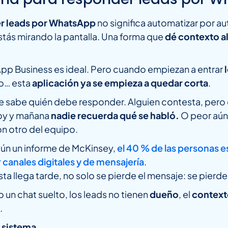
er leads por WhatsApp
no significa automatizar por au
stás mirando la pantalla. Una forma que
dé contexto al
App Business es ideal. Pero cuando empiezan a entrar
do… esta
aplicación ya se empieza a quedar corta
.
e sabe quién debe responder. Alguien contesta, pero
hoy y mañana
nadie recuerda qué se habló.
O peor aún:
n otro del equipo.
gún un informe de McKinsey,
el 40 % de las personas e
anales digitales y de mensajería
.
ta llega tarde, no solo se pierde el mensaje: se pierd
n chat suelto, los leads no tienen
dueño
, el
contex
.
n sistema
.