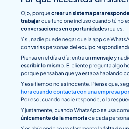
Ojo, porque
crear un sistema para respond
trabajar
que funcione incluso cuando tú no e
conversaciones en oportunidades
reales.
Y si, nadie puede negar que la app de Whats
con varias personas del equipo respondien
Piensa en el día a día: entra un
mensaje
y nadi
escribir lo mism
o. El cliente pregunta algo 
porque pensaban que ya estaba hablando co
Y ese tiempo no es inocente. Piensa que, se
hora cuando contacta con una empresa por c
Por eso, cuando nadie responde, o la respues
Y justamente, cuando WhatsApp se usa como u
únicamente de la memoria
de cada persona
Y es ahí donde se ve claramente la
falta de u