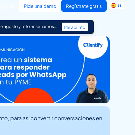
EN
ctarse
Pide una demo
Regístrate gratis
ES
IT
 de agosto y te lo enseñamos…
Me apunto
nto, para así convertir conversaciones en