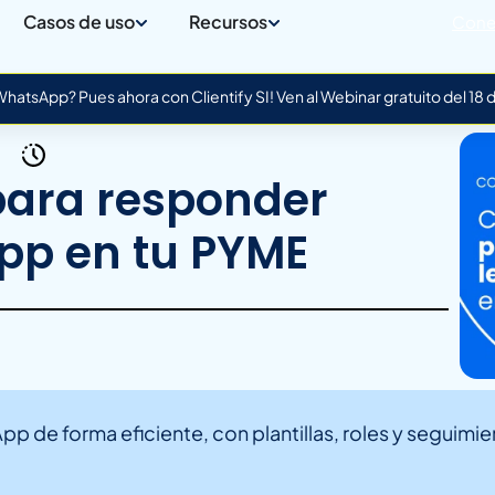
Casos de uso
Recursos
Cone
atsApp? Pues ahora con Clientify SI! Ven al Webinar gratuito del 18
para responder
pp en tu PYME
p de forma eficiente, con plantillas, roles y seguimie