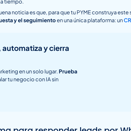
 a tiempo.
uena noticia es que, para que tu PYME construya est
puesta y el seguimiento
en una única plataforma: un
CR
, automatiza y cierra
rketing en un solo lugar.
Prueba
lar tu negocio con IA sin
tema para responder leads por 