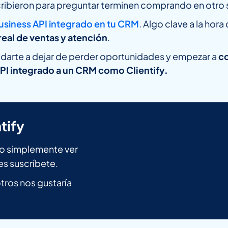
ribieron para preguntar terminen comprando en otro s
siness API integrado en tu CRM
. Algo clave a la hora
real de ventas y atención
.
yudarte a dejar de perder oportunidades y empezar a
co
I integrado a un CRM como Clientify.
tify
n o simplemente ver
es suscríbete.
ros nos gustaría