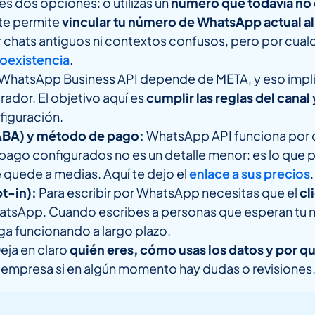
es dos opciones: o utilizas un
número que todavía no 
te permite
vincular tu número de WhatsApp actual a
r chats antiguos ni contextos confusos, pero por cualq
oexistencia
.
WhatsApp Business API depende de META, y eso impli
ador. El objetivo aquí es
cumplir las reglas del canal
figuración.
ABA) y método de pago:
WhatsApp API funciona por 
ago configurados no es un detalle menor: es lo que pe
e quede a medias. Aquí te dejo el
enlace a sus precios
.
pt-in):
Para escribir por WhatsApp necesitas que el
cl
WhatsApp. Cuando escribes a personas que esperan tu 
iga funcionando a largo plazo.
eja en claro
quién eres, cómo usas los datos y por q
o empresa si en algún momento hay dudas o revisiones