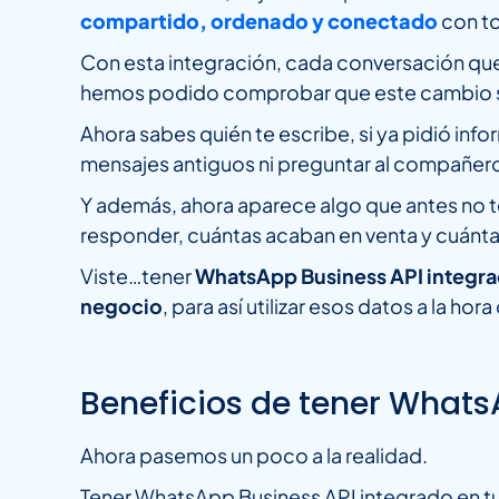
compartido, ordenado y conectado
con t
Con esta integración, cada conversación que
hemos podido comprobar que este cambio s
Ahora sabes quién te escribe, si ya pidió info
mensajes antiguos ni preguntar al compañero
Y además, ahora aparece algo que antes no t
responder, cuántas acaban en venta y cuánt
Viste…tener
WhatsApp Business API integr
negocio
, para así utilizar esos datos a la hor
Beneficios de tener Whats
Ahora pasemos un poco a la realidad.
Tener WhatsApp Business API integrado en t