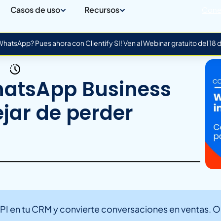
Casos de uso
Recursos
Cone
atsApp? Pues ahora con Clientify SI! Ven al Webinar gratuito del 18
hatsApp Business
ejar de perder
PI en tu CRM y convierte conversaciones en ventas. 