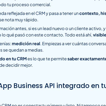
odo tu proceso comercial.
da reflejada en el CRM y pasa a tener un
contexto, his
e nota muy rápido.
rmación antes, si es un lead nuevo o un cliente activo,
 lo qué pasó con este contacto. Todo está ahí,
visibl
enías:
medición real
. Empiezas a ver cuántas convers
as se quedan a medias.
ado en tu CRM
es lo que te permite
saber exactamente 
a de decidir mejor.
App Business API integrado en 
u CRM no es conectar tu número y listo. Ni tampoco s