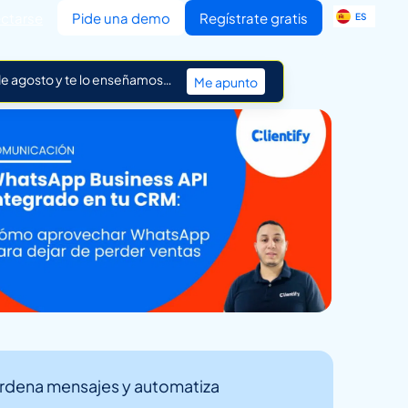
EN
ctarse
Pide una demo
Regístrate gratis
ES
IT
 de agosto y te lo enseñamos…
Me apunto
Ordena mensajes y automatiza