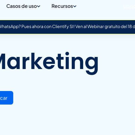
Casos de uso
Recursos
Cone
atsApp? Pues ahora con Clientify SI! Ven al Webinar gratuito del 18
Marketing
car