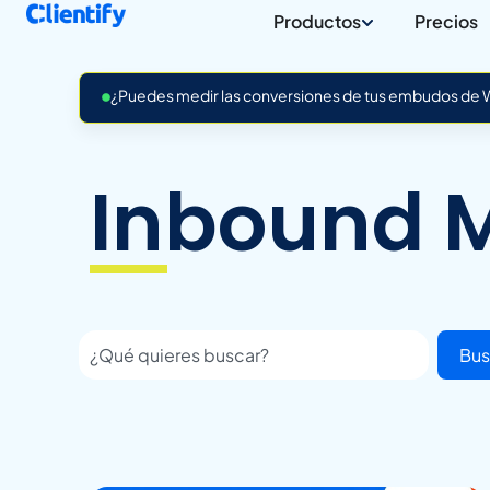
Productos
Precios
¿Puedes medir las conversiones de tus embudos de Wh
Inbound 
Bus