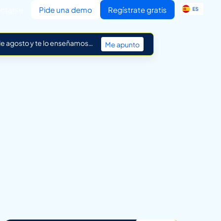
EN
ctarse
Pide una demo
Regístrate gratis
ES
IT
 de agosto y te lo enseñamos…
Me apunto