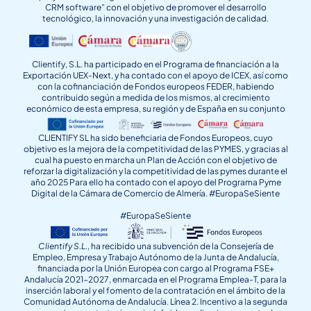
CRM software” con el objetivo de promover el desarrollo
tecnológico, la innovación y una investigación de calidad.
Clientify, S.L. ha participado en el Programa de financiación a la
Exportación UEX-Next, y ha contado con el apoyo de ICEX, así como
con la cofinanciación de Fondos europeos FEDER, habiendo
contribuido según a medida de los mismos, al crecimiento
económico de esta empresa, su región y de España en su conjunto
CLIENTIFY SL ha sido beneficiaria de Fondos Europeos, cuyo
objetivo es la mejora de la competitividad de las PYMES, y gracias al
cual ha puesto en marcha un Plan de Acción con el objetivo de
reforzar la digitalización y la competitividad de las pymes durante el
año 2025 Para ello ha contado con el apoyo del Programa Pyme
Digital de la Cámara de Comercio de Almería. #EuropaSeSiente
#EuropaSeSiente
Clientify S.L.
, ha recibido una subvención de la Consejería de
Empleo, Empresa y Trabajo Autónomo de la Junta de Andalucía,
financiada por la Unión Europea con cargo al Programa FSE+
Andalucía 2021-2027, enmarcada en el Programa Emplea-T, para la
inserción laboral y el fomento de la contratación en el ámbito de la
Comunidad Autónoma de Andalucía. Línea 2. Incentivo a la segunda