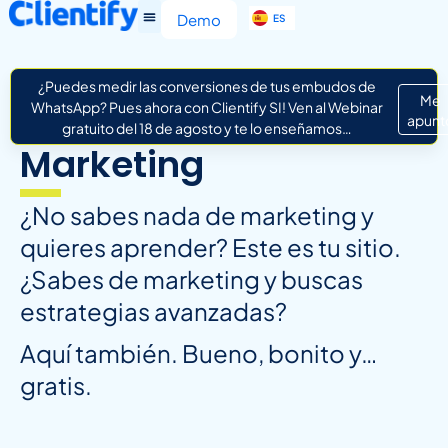
EN
Demo
ES
IT
¿Puedes medir las conversiones de tus embudos de
Me
WhatsApp? Pues ahora con Clientify SI! Ven al Webinar
apunt
gratuito del 18 de agosto y te lo enseñamos…
Marketing
¿No sabes nada de marketing y
quieres aprender? Este es tu sitio.
¿Sabes de marketing y buscas
estrategias avanzadas?
Aquí también. Bueno, bonito y…
gratis.