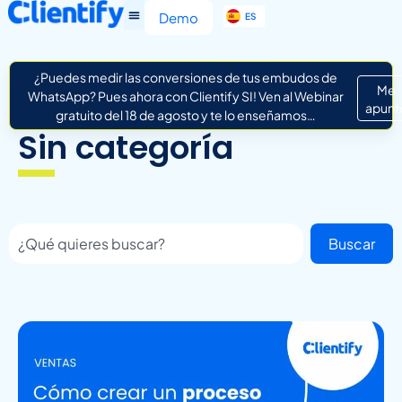
EN
Demo
ES
IT
¿Puedes medir las conversiones de tus embudos de
Me
WhatsApp? Pues ahora con Clientify SI! Ven al Webinar
apunt
gratuito del 18 de agosto y te lo enseñamos…
Sin categoría
Buscar