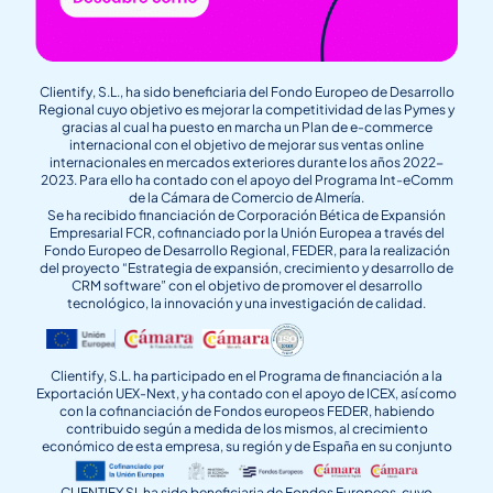
Clientify, S.L., ha sido beneficiaria del Fondo Europeo de Desarrollo
Regional cuyo objetivo es mejorar la competitividad de las Pymes y
gracias al cual ha puesto en marcha un Plan de e-commerce
internacional con el objetivo de mejorar sus ventas online
internacionales en mercados exteriores durante los años 2022-
2023. Para ello ha contado con el apoyo del Programa Int-eComm
de la Cámara de Comercio de Almería.
Se ha recibido financiación de Corporación Bética de Expansión
Empresarial FCR, cofinanciado por la Unión Europea a través del
Fondo Europeo de Desarrollo Regional, FEDER, para la realización
del proyecto “Estrategia de expansión, crecimiento y desarrollo de
CRM software” con el objetivo de promover el desarrollo
tecnológico, la innovación y una investigación de calidad.
Clientify, S.L. ha participado en el Programa de financiación a la
Exportación UEX-Next, y ha contado con el apoyo de ICEX, así como
con la cofinanciación de Fondos europeos FEDER, habiendo
contribuido según a medida de los mismos, al crecimiento
económico de esta empresa, su región y de España en su conjunto
CLIENTIFY SL ha sido beneficiaria de Fondos Europeos, cuyo