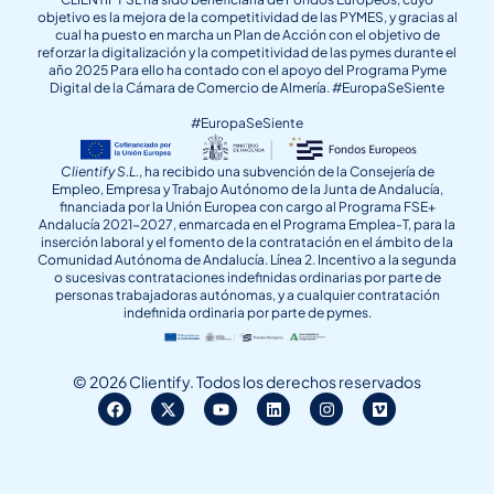
objetivo es la mejora de la competitividad de las PYMES, y gracias al
cual ha puesto en marcha un Plan de Acción con el objetivo de
reforzar la digitalización y la competitividad de las pymes durante el
año 2025 Para ello ha contado con el apoyo del Programa Pyme
Digital de la Cámara de Comercio de Almería. #EuropaSeSiente
#EuropaSeSiente
Clientify S.L.
, ha recibido una subvención de la Consejería de
Empleo, Empresa y Trabajo Autónomo de la Junta de Andalucía,
financiada por la Unión Europea con cargo al Programa FSE+
Andalucía 2021-2027, enmarcada en el Programa Emplea-T, para la
inserción laboral y el fomento de la contratación en el ámbito de la
Comunidad Autónoma de Andalucía. Línea 2. Incentivo a la segunda
o sucesivas contrataciones indefinidas ordinarias por parte de
personas trabajadoras autónomas, y a cualquier contratación
indefinida ordinaria por parte de pymes.
© 2026 Clientify. Todos los derechos reservados