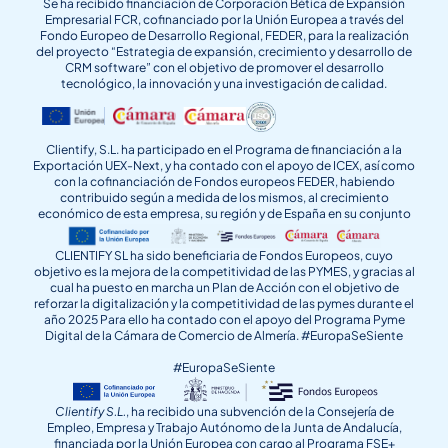
Se ha recibido financiación de Corporación Bética de Expansión
Empresarial FCR, cofinanciado por la Unión Europea a través del
Fondo Europeo de Desarrollo Regional, FEDER, para la realización
del proyecto “Estrategia de expansión, crecimiento y desarrollo de
CRM software” con el objetivo de promover el desarrollo
tecnológico, la innovación y una investigación de calidad.
Clientify, S.L. ha participado en el Programa de financiación a la
Exportación UEX-Next, y ha contado con el apoyo de ICEX, así como
con la cofinanciación de Fondos europeos FEDER, habiendo
contribuido según a medida de los mismos, al crecimiento
económico de esta empresa, su región y de España en su conjunto
CLIENTIFY SL ha sido beneficiaria de Fondos Europeos, cuyo
objetivo es la mejora de la competitividad de las PYMES, y gracias al
cual ha puesto en marcha un Plan de Acción con el objetivo de
reforzar la digitalización y la competitividad de las pymes durante el
año 2025 Para ello ha contado con el apoyo del Programa Pyme
Digital de la Cámara de Comercio de Almería. #EuropaSeSiente
#EuropaSeSiente
Clientify S.L.
, ha recibido una subvención de la Consejería de
Empleo, Empresa y Trabajo Autónomo de la Junta de Andalucía,
financiada por la Unión Europea con cargo al Programa FSE+