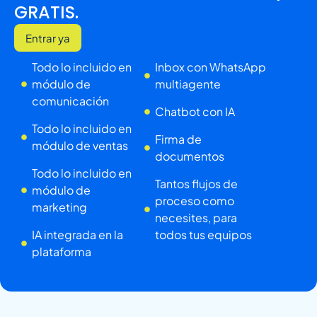
GRATIS.
Entrar ya
Todo lo incluido en
Inbox con WhatsApp
módulo de
multiagente
comunicación
Chatbot con IA
Todo lo incluido en
Firma de
módulo de ventas
documentos
Todo lo incluido en
Tantos flujos de
módulo de
proceso como
marketing
necesites, para
IA integrada en la
todos tus equipos
plataforma