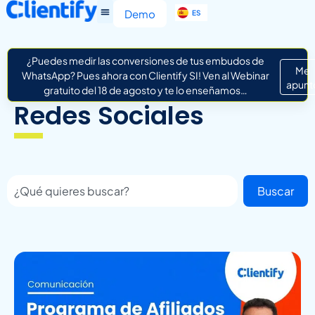
EN
Demo
ES
IT
¿Puedes medir las conversiones de tus embudos de
Me
WhatsApp? Pues ahora con Clientify SI! Ven al Webinar
apunt
gratuito del 18 de agosto y te lo enseñamos…
Redes Sociales
Buscar