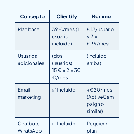
Concepto
Clientify
Kommo
Plan base
39 €/mes (1
€13/usuario
usuario
× 3 =
incluido)
€39/mes
Usuarios
(dos
(incluido
adicionales
usuarios)
arriba)
15 € × 2 = 30
€/mes
Email
✅ Incluido
+€20/mes
marketing
(ActiveCam
paign o
similar)
Chatbots
✅ Incluido
Requiere
WhatsApp
plan