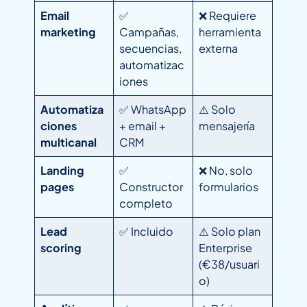
Email
✅
❌ Requiere
marketing
Campañas,
herramienta
secuencias,
externa
automatizac
iones
Automatiza
✅ WhatsApp
⚠️ Solo
ciones
+ email +
mensajería
multicanal
CRM
Landing
✅
❌ No, solo
pages
Constructor
formularios
completo
Lead
✅ Incluido
⚠️ Solo plan
scoring
Enterprise
(€38/usuari
o)