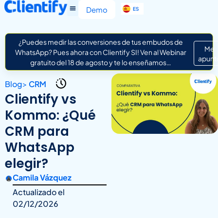
EN
Demo
ES
IT
¿Puedes medir las conversiones de tus embudos de
Me
WhatsApp? Pues ahora con Clientify SI! Ven al Webinar
apunt
gratuito del 18 de agosto y te lo enseñamos…
Blog
>
CRM
Clientify vs
Kommo: ¿Qué
CRM para
WhatsApp
elegir?
Camila Vázquez
Actualizado el
02/12/2026