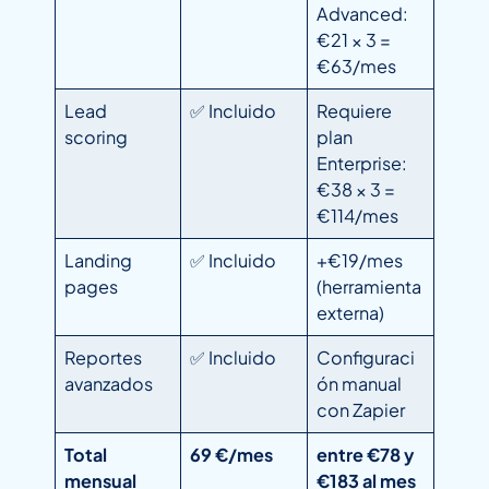
Advanced:
€21 × 3 =
€63/mes
Lead
✅ Incluido
Requiere
scoring
plan
Enterprise:
€38 × 3 =
€114/mes
Landing
✅ Incluido
+€19/mes
pages
(herramienta
externa)
Reportes
✅ Incluido
Configuraci
avanzados
ón manual
con Zapier
Total
69 €/mes
entre €78 y
mensual
€183 al mes