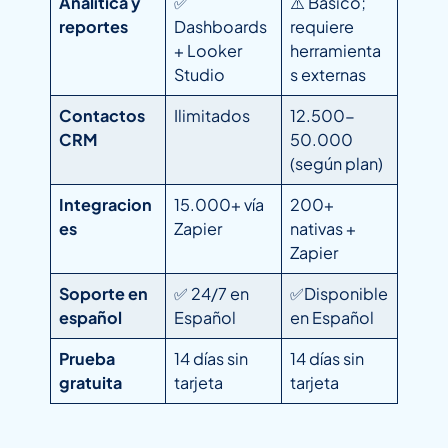
Analítica y
✅
⚠️ Básico;
reportes
Dashboards
requiere
+ Looker
herramienta
Studio
s externas
Contactos
Ilimitados
12.500-
CRM
50.000
(según plan)
Integracion
15.000+ vía
200+
es
Zapier
nativas +
Zapier
Soporte en
✅ 24/7 en
✅Disponible
español
Español
en Español
Prueba
14 días sin
14 días sin
gratuita
tarjeta
tarjeta