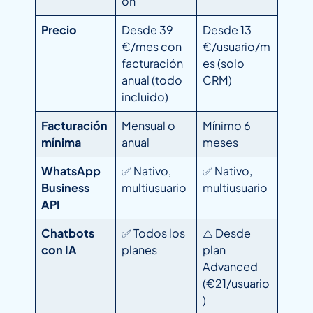
ón
Precio
Desde 39
Desde 13
€/mes con
€/usuario/m
facturación
es (solo
anual (todo
CRM)
incluido)
Facturación
Mensual o
Mínimo 6
mínima
anual
meses
WhatsApp
✅ Nativo,
✅ Nativo,
Business
multiusuario
multiusuario
API
Chatbots
✅ Todos los
⚠️ Desde
con IA
planes
plan
Advanced
(€21/usuario
)