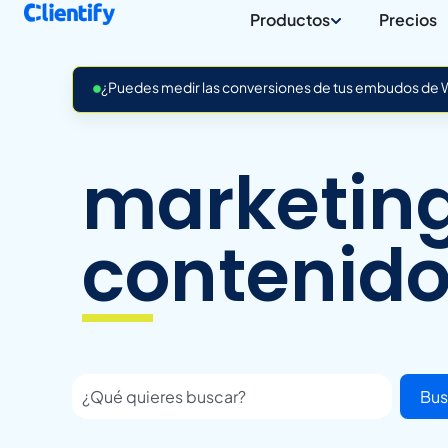
Productos
Precios
¿Puedes medir las conversiones de tus embudos de Wh
marketin
contenid
Bus