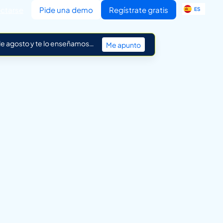
EN
ctarse
Pide una demo
Regístrate gratis
ES
IT
 de agosto y te lo enseñamos…
Me apunto