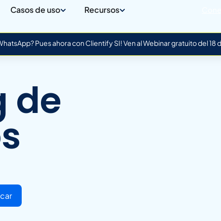
Casos de uso
Recursos
Cone
atsApp? Pues ahora con Clientify SI! Ven al Webinar gratuito del 18
g de
os
car