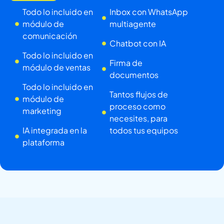
Todo lo incluido en
Inbox con WhatsApp
módulo de
multiagente
comunicación
Chatbot con IA
Todo lo incluido en
Firma de
módulo de ventas
documentos
Todo lo incluido en
Tantos flujos de
módulo de
proceso como
marketing
necesites, para
IA integrada en la
todos tus equipos
plataforma