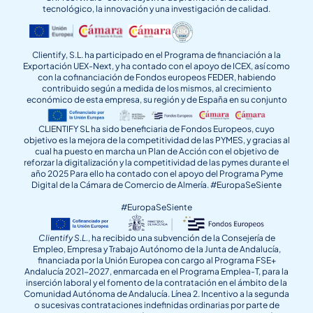
tecnológico, la innovación y una investigación de calidad.
Clientify, S.L. ha participado en el Programa de financiación a la
Exportación UEX-Next, y ha contado con el apoyo de ICEX, así como
con la cofinanciación de Fondos europeos FEDER, habiendo
contribuido según a medida de los mismos, al crecimiento
económico de esta empresa, su región y de España en su conjunto
CLIENTIFY SL ha sido beneficiaria de Fondos Europeos, cuyo
objetivo es la mejora de la competitividad de las PYMES, y gracias al
cual ha puesto en marcha un Plan de Acción con el objetivo de
reforzar la digitalización y la competitividad de las pymes durante el
año 2025 Para ello ha contado con el apoyo del Programa Pyme
Digital de la Cámara de Comercio de Almería. #EuropaSeSiente
#EuropaSeSiente
Clientify S.L.
, ha recibido una subvención de la Consejería de
Empleo, Empresa y Trabajo Autónomo de la Junta de Andalucía,
financiada por la Unión Europea con cargo al Programa FSE+
Andalucía 2021-2027, enmarcada en el Programa Emplea-T, para la
inserción laboral y el fomento de la contratación en el ámbito de la
Comunidad Autónoma de Andalucía. Línea 2. Incentivo a la segunda
o sucesivas contrataciones indefinidas ordinarias por parte de