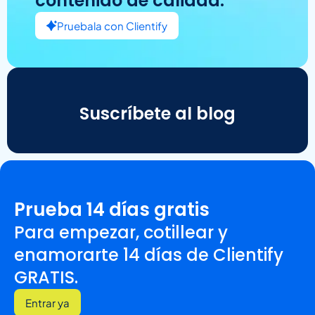
contenido de calidad.
Pruebala con Clientify
Suscríbete al blog
Prueba 14 días gratis
Para empezar, cotillear y
enamorarte 14 días de Clientify
GRATIS.
Entrar ya