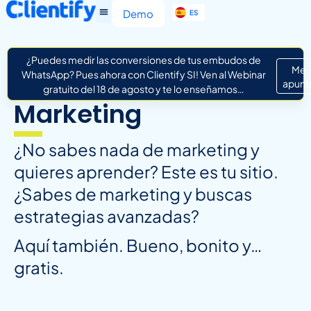
EN
Demo
ES
IT
¿Puedes medir las conversiones de tus embudos de
Me
WhatsApp? Pues ahora con Clientify SI! Ven al Webinar
apunt
gratuito del 18 de agosto y te lo enseñamos…
Marketing
¿No sabes nada de marketing y
quieres aprender? Este es tu sitio.
¿Sabes de marketing y buscas
estrategias avanzadas?
Aquí también. Bueno, bonito y…
gratis.