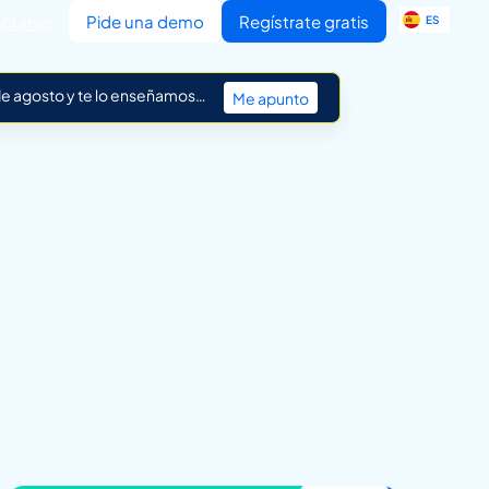
EN
ctarse
Pide una demo
Regístrate gratis
ES
IT
 de agosto y te lo enseñamos…
Me apunto