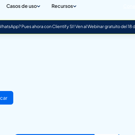
Casos de uso
Recursos
Cone
atsApp? Pues ahora con Clientify SI! Ven al Webinar gratuito del 18
a
car