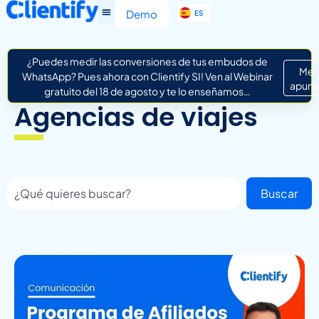
EN
Demo
ES
IT
¿Puedes medir las conversiones de tus embudos de
Me
WhatsApp? Pues ahora con Clientify SI! Ven al Webinar
apunt
gratuito del 18 de agosto y te lo enseñamos…
Agencias de viajes
Buscar