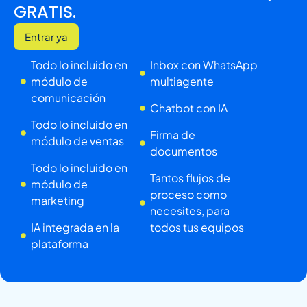
GRATIS.
Entrar ya
Todo lo incluido en
Inbox con WhatsApp
módulo de
multiagente
comunicación
Chatbot con IA
Todo lo incluido en
Firma de
módulo de ventas
documentos
Todo lo incluido en
Tantos flujos de
módulo de
proceso como
marketing
necesites, para
IA integrada en la
todos tus equipos
plataforma