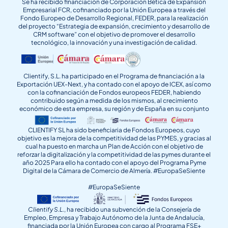
Se ha recibido financiación de Corporación Bética de Expansión
Empresarial FCR, cofinanciado por la Unión Europea a través del
Fondo Europeo de Desarrollo Regional, FEDER, para la realización
del proyecto “Estrategia de expansión, crecimiento y desarrollo de
CRM software” con el objetivo de promover el desarrollo
tecnológico, la innovación y una investigación de calidad.
Clientify, S.L. ha participado en el Programa de financiación a la
Exportación UEX-Next, y ha contado con el apoyo de ICEX, así como
con la cofinanciación de Fondos europeos FEDER, habiendo
contribuido según a medida de los mismos, al crecimiento
económico de esta empresa, su región y de España en su conjunto
CLIENTIFY SL ha sido beneficiaria de Fondos Europeos, cuyo
objetivo es la mejora de la competitividad de las PYMES, y gracias al
cual ha puesto en marcha un Plan de Acción con el objetivo de
reforzar la digitalización y la competitividad de las pymes durante el
año 2025 Para ello ha contado con el apoyo del Programa Pyme
Digital de la Cámara de Comercio de Almería. #EuropaSeSiente
#EuropaSeSiente
Clientify S.L.
, ha recibido una subvención de la Consejería de
Empleo, Empresa y Trabajo Autónomo de la Junta de Andalucía,
financiada por la Unión Europea con cargo al Programa FSE+