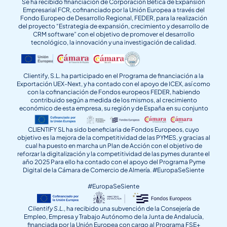
Se ha recibido financiación de Corporación Bética de Expansión
Empresarial FCR, cofinanciado por la Unión Europea a través del
Fondo Europeo de Desarrollo Regional, FEDER, para la realización
del proyecto “Estrategia de expansión, crecimiento y desarrollo de
CRM software” con el objetivo de promover el desarrollo
tecnológico, la innovación y una investigación de calidad.
Clientify, S.L. ha participado en el Programa de financiación a la
Exportación UEX-Next, y ha contado con el apoyo de ICEX, así como
con la cofinanciación de Fondos europeos FEDER, habiendo
contribuido según a medida de los mismos, al crecimiento
económico de esta empresa, su región y de España en su conjunto
CLIENTIFY SL ha sido beneficiaria de Fondos Europeos, cuyo
objetivo es la mejora de la competitividad de las PYMES, y gracias al
cual ha puesto en marcha un Plan de Acción con el objetivo de
reforzar la digitalización y la competitividad de las pymes durante el
año 2025 Para ello ha contado con el apoyo del Programa Pyme
Digital de la Cámara de Comercio de Almería. #EuropaSeSiente
#EuropaSeSiente
Clientify S.L.
, ha recibido una subvención de la Consejería de
Empleo, Empresa y Trabajo Autónomo de la Junta de Andalucía,
financiada por la Unión Europea con cargo al Programa FSE+