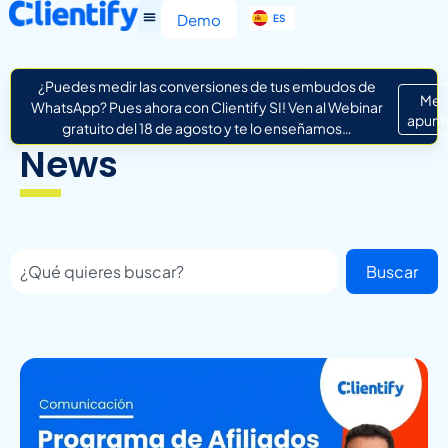
EN
Demo
ES
IT
¿Puedes medir las conversiones de tus embudos de
Me
WhatsApp? Pues ahora con Clientify SI! Ven al Webinar
apunt
gratuito del 18 de agosto y te lo enseñamos…
News
Buscar