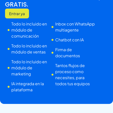
GRATIS.
Entrar ya
Todo lo incluido en
Inbox con WhatsApp
módulo de
multiagente
comunicación
Chatbot con IA
Todo lo incluido en
Firma de
módulo de ventas
documentos
Todo lo incluido en
Tantos flujos de
módulo de
proceso como
marketing
necesites, para
IA integrada en la
todos tus equipos
plataforma