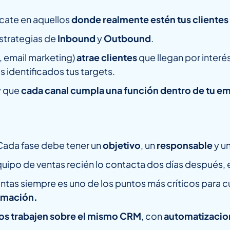
ócate en aquellos
donde realmente estén tus clientes
estrategias de
Inbound
y
Outbound
.
, email marketing)
atrae clientes
que llegan por interés
 identificados tus targets.
y que
cada canal cumpla una función dentro de tu emb
 Cada fase debe tener un
objetivo
, un
responsable
y u
quipo de ventas recién lo contacta dos días después, e
ntas siempre es uno de los puntos más críticos para 
ormación.
s trabajen sobre el mismo CRM
, con
automatizaci