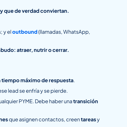
 y que de verdad conviertan.
; y el
outbound
(llamadas, WhatsApp,
udo: atraer, nutrir o cerrar.
n
tiempo máximo de respuesta
.
se lead se enfría y se pierde.
cualquier PYME. Debe haber una
transición
ones
que asignen contactos, creen
tareas
y