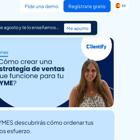
EN
ctarse
Pide una demo
Regístrate gratis
ES
IT
 de agosto y te lo enseñamos…
Me apunto
 PYMES descubrirás cómo ordenar tus
os esfuerzo.