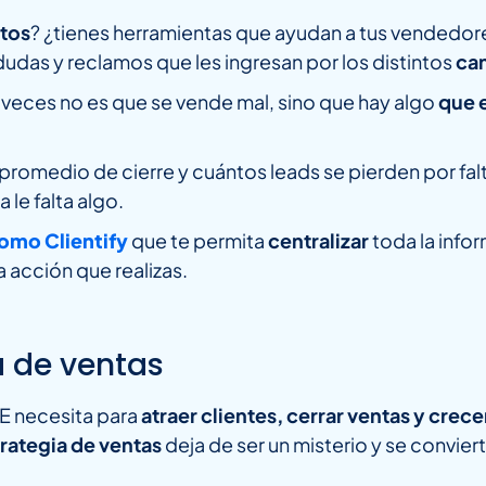
atos
? ¿tienes herramientas que ayudan a tus vendedor
dudas y reclamos que les ingresan por los distintos
ca
 veces no es que se vende mal, sino que hay algo
que e
 promedio de cierre y cuántos leads se pierden por fal
 le falta algo.
omo Clientify
que te permita
centralizar
toda la info
 acción que realizas.
a de ventas
ME necesita para
atraer clientes, cerrar ventas y cre
rategia de ventas
deja de ser un misterio y se convier