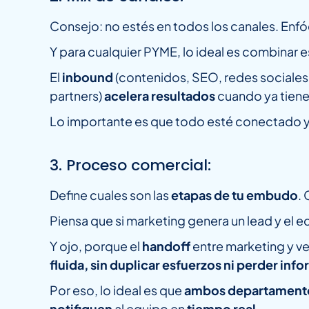
Consejo: no estés en todos los canales. Enf
Y para cualquier PYME, lo ideal es combinar 
El
inbound
(contenidos, SEO, redes sociales
partners)
acelera resultados
cuando ya tienes
Lo importante es que todo esté conectado 
3. Proceso comercial:
Define cuales son las
etapas de tu embudo
.
Piensa que si marketing genera un lead y el e
Y ojo, porque el
handoff
entre marketing y ve
fluida, sin duplicar esfuerzos ni perder inf
Por eso, lo ideal es que
ambos departamento
notifiquen
al equipo en
tiempo real.