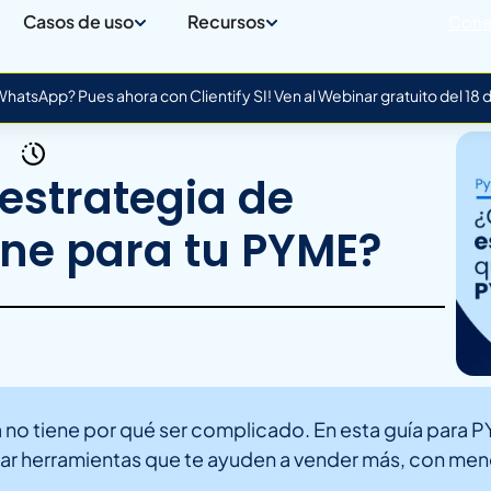
Casos de uso
Recursos
Cone
atsApp? Pues ahora con Clientify SI! Ven al Webinar gratuito del 18
estrategia de
one para tu PYME?
va no tiene por qué ser complicado. En esta guía para
usar herramientas que te ayuden a vender más, con men