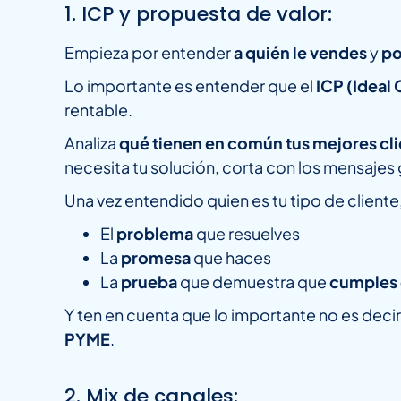
1. ICP y propuesta de valor:
Empieza por entender
a quién le vendes
y
po
Lo importante es entender que el
ICP (Ideal
rentable.
Analiza
qué tienen en común tus mejores cl
necesita tu solución, corta con los mensajes
Una vez entendido quien es tu tipo de cliente
El
problema
que resuelves
La
promesa
que haces
La
prueba
que demuestra que
cumples 
Y ten en cuenta que lo importante no es deci
PYME
.
2. Mix de canales: