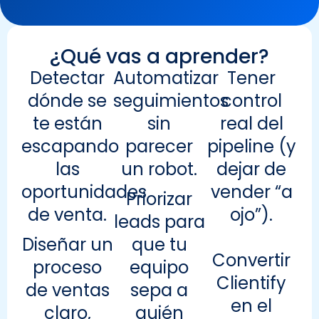
¿Qué vas a aprender?
Detectar
Automatizar
Tener
dónde se
seguimientos
control
te están
sin
real del
escapando
parecer
pipeline (y
las
un robot.
dejar de
oportunidades
vender “a
Priorizar
de venta.
ojo”).
leads para
Diseñar un
que tu
Convertir
proceso
equipo
Clientify
de ventas
sepa a
en el
claro,
quién