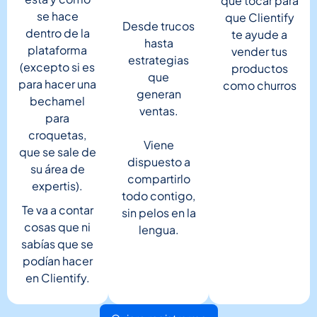
que tocar para
se hace
que Clientify
Desde trucos
dentro de la
te ayude a
hasta
plataforma
vender tus
estrategias
(excepto si es
productos
que
para hacer una
como churros
generan
bechamel
ventas.
para
croquetas,
Viene
que se sale de
dispuesto a
su área de
compartirlo
expertis).
todo contigo,
Te va a contar
sin pelos en la
cosas que ni
lengua.
sabías que se
podían hacer
en Clientify.