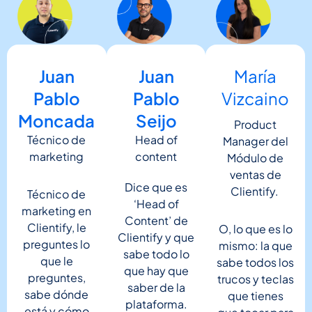
Juan
María
Juan
Pablo
Vizcaino
Pablo
Seijo
Moncada
Product
Head of
Técnico de
Manager del
content
marketing
Módulo de
ventas de
Dice que es
Clientify.
Técnico de
‘Head of
marketing en
Content’ de
Clientify, le
O, lo que es lo
Clientify y que
preguntes lo
mismo: la que
sabe todo lo
que le
sabe todos los
que hay que
preguntes,
trucos y teclas
saber de la
sabe dónde
que tienes
plataforma.
está y cómo