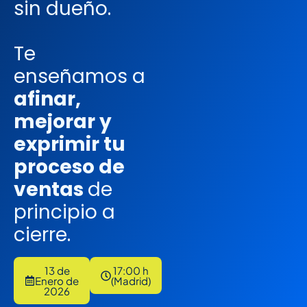
sin dueño.
Te
enseñamos a
afinar,
mejorar y
exprimir tu
proceso de
ventas
de
principio a
cierre.
13 de
17:00 h
Enero de
(Madrid)
2026