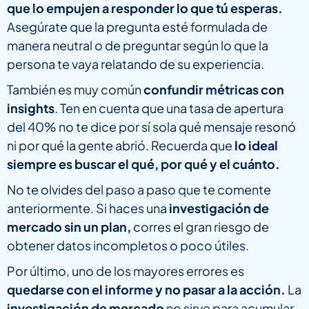
que lo empujen a responder lo que tú esperas.
Asegúrate que la pregunta esté formulada de
manera neutral o de preguntar según lo que la
persona te vaya relatando de su experiencia.
También es muy común
confundir métricas con
insights
. Ten en cuenta que una tasa de apertura
del 40% no te dice por sí sola qué mensaje resonó
ni por qué la gente abrió. Recuerda que
lo ideal
siempre es buscar el qué, por qué y el cuánto.
No te olvides del paso a paso que te comente
anteriormente. Si haces una
investigación de
mercado sin un plan,
corres el gran riesgo de
obtener datos incompletos o poco útiles.
Por último, uno de los mayores errores es
quedarse con el informe y no pasar a la acción.
La
investigación de mercado
no sirve para acumular