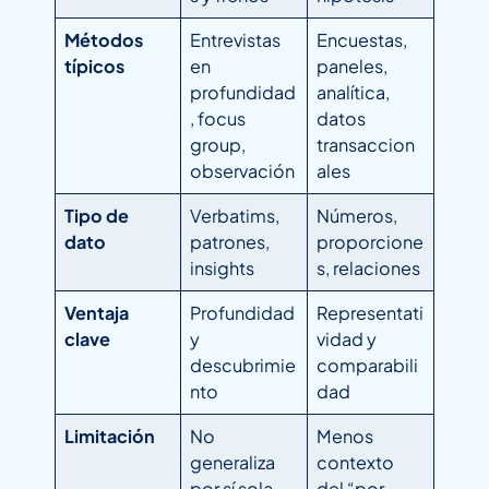
Métodos
Entrevistas
Encuestas,
típicos
en
paneles,
profundidad
analítica,
, focus
datos
group,
transaccion
observación
ales
Tipo de
Verbatims,
Números,
dato
patrones,
proporcione
insights
s, relaciones
Ventaja
Profundidad
Representati
clave
y
vidad y
descubrimie
comparabili
nto
dad
Limitación
No
Menos
generaliza
contexto
por sí sola
del “por