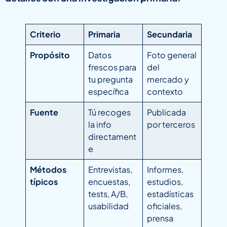
Criterio
Primaria
Secundaria
Propósito
Datos
Foto general
frescos para
del
tu pregunta
mercado y
específica
contexto
Fuente
Tú recoges
Publicada
la info
por terceros
directament
e
Métodos
Entrevistas,
Informes,
típicos
encuestas,
estudios,
tests, A/B,
estadísticas
usabilidad
oficiales,
prensa