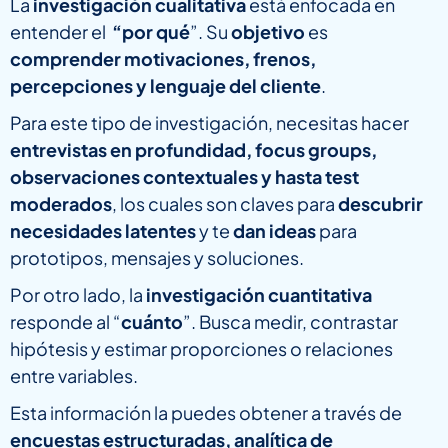
La
investigación cualitativa
está enfocada en
entender el
“por qué
”. Su
objetivo
es
comprender motivaciones, frenos,
percepciones y lenguaje del cliente
.
Para este tipo de investigación, necesitas hacer
entrevistas en profundidad, focus groups,
observaciones contextuales y hasta test
moderados
, los cuales son claves para
descubrir
necesidades latentes
y te
dan ideas
para
prototipos, mensajes y soluciones.
Por otro lado, la
investigación cuantitativa
responde al “
cuánto
”. Busca medir, contrastar
hipótesis y estimar proporciones o relaciones
entre variables.
Esta información la puedes obtener a través de
encuestas estructuradas, analítica de