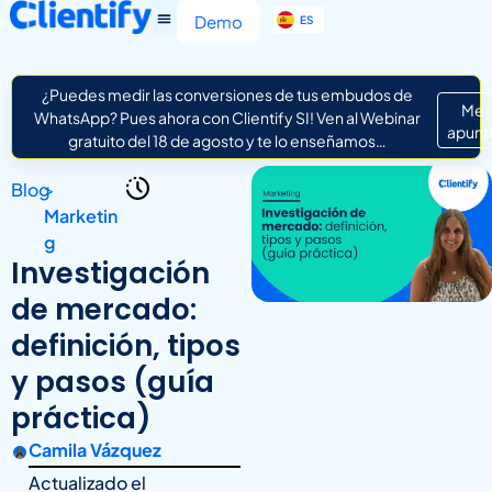
EN
Demo
ES
IT
¿Puedes medir las conversiones de tus embudos de
Me
WhatsApp? Pues ahora con Clientify SI! Ven al Webinar
apunt
gratuito del 18 de agosto y te lo enseñamos…
Blog
>
Marketin
g
Investigación
de mercado:
definición, tipos
y pasos (guía
práctica)
Camila Vázquez
Actualizado el