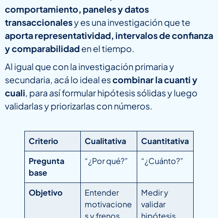
comportamiento, paneles y datos
transaccionales
y es una investigación que te
aporta representatividad, intervalos de confianza
y comparabilidad
en el tiempo.
Al igual que con la investigación primaria y
secundaria, acá lo ideal es
combinar la cuanti y
cuali
, para así formular hipótesis sólidas y luego
validarlas y priorizarlas con números.
Criterio
Cualitativa
Cuantitativa
Pregunta
“¿Por qué?”
“¿Cuánto?”
base
Objetivo
Entender
Medir y
motivacione
validar
s y frenos
hipótesis