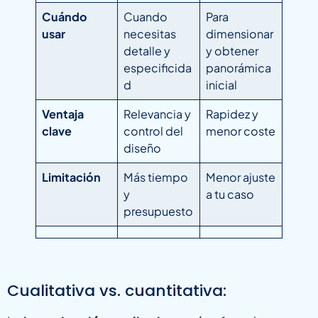
Cuándo
Cuando
Para
usar
necesitas
dimensionar
detalle y
y obtener
especificida
panorámica
d
inicial
Ventaja
Relevancia y
Rapidez y
clave
control del
menor coste
diseño
Limitación
Más tiempo
Menor ajuste
y
a tu caso
presupuesto
Cualitativa vs. cuantitativa: